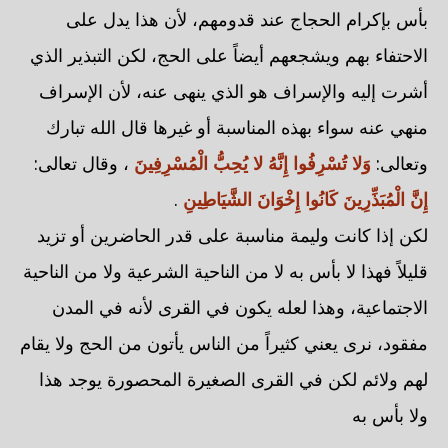
بأس بإكرام الحجاج عند قدومهم، لأن هذا يدل على
الاحتفاء بهم ويشجعهم أيضاً على الحج، لكن التبذير الذي
أشرت إليه والإسراف هو الذي ينهى عنه، لأن الإسراف
منهي عنه سواء بهذه المناسبة أو غيرها قال الله تبارك
وتعالى:
وَلا تُسْرِفُوا إِنَّهُ لا يُحِبُّ الْمُسْرِفِينَ
، وقال تعالى:
إِنَّ الْمُبَذِّرِينَ كَانُوا إِخْوَانَ الشَّيَاطِينِ
.
لكن إذا كانت وليمة مناسبة على قدر الحاضرين أو تزيد
قليلاً فهذا لا بأس به لا من الناحية الشرعية ولا من الناحية
الاجتماعية، وهذا لعله يكون في القرى لأنه في المدن
مفقود، نرى يعني كثيراً من الناس يأتون من الحج ولا يقام
لهم ولائم لكن في القرى الصغيرة المحصورة يوجد هذا
ولا بأس به