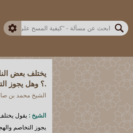
بن باز
بن العثيمين
ذكي
الألباني
الفوزان
مطابق
متقدم
اللجنة الدائمة
بحث
يختلف بعض النا
.؟ وهل يجوز ال
الشيخ محمد بن صالح
الشيخ :
يقول يختلف 
يجوز التخاصم واله