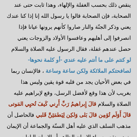
ينقص ذلك بحسب الغفلة والإلهاء، وهذا ثابت حتى عند
الصحابة، فإن الصحابة قالوا يا رسول الله إنا إذا كنا عندك
يعني وذكر الجنّة والنار صاروا كأنهم يرونها عيانا فإذا
انصرفوا إلى أهليهم وعافسوا الأولاد والزوجات يعني
حصل عندهم غفلة، فقال الرسول عليه الصلاة والسلام
لو كنتم على ما أنتم عليه عندي -أو كلمة نحوها-
لصافحتكم الملائكة ولكن ساعة وساعة
، فالإنسان ربما
في بعض الأحيان يجد من قلبه قوة يقين وليس هذا
بغريب لأن هذا وقع لأفضل الرسل، وقع لإبراهيم عليه
الصلاة والسلام
قالَ إِبراهيمُ رَبِّ أَرِني كَيفَ تُحيِي المَوتى
قالَ أَوَلَم تُؤمِن قالَ بَلى وَلكِن لِيَطمَئِنَّ قَلبي
فالحاصل أن
مذهب السلف الذي عليه أهل السنّة والجماعة أن الإيمان
يزيد وينقص سواء الإيمان الظاهر أو الإيمان الباطن.