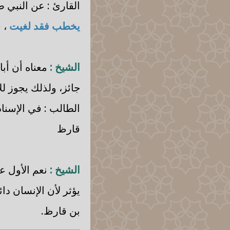
القارئ : عن النبي 
يخطب فقد لغيت
، 
الشيخ :
معناه أن أبا
جائز، ولذلك يجوز لل
الطالب : في الإسناد
قارظ
الشيخ :
نعم الأول عند
يؤثر لأن الإنسان دا
بن قارظ.