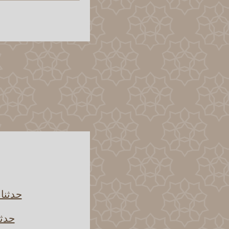
حدثنا
حدثن