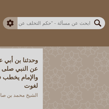
بن باز
بن العثيمين
ذكي
الألباني
الفوزان
مطابق
متقدم
اللجنة الدائمة
بحث
وحدثنا بن أبي ع
عن النبي صلى ا
والإمام يخطب فق
لغوت
الشيخ محمد بن صالح