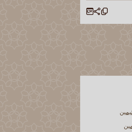
يمين
مين