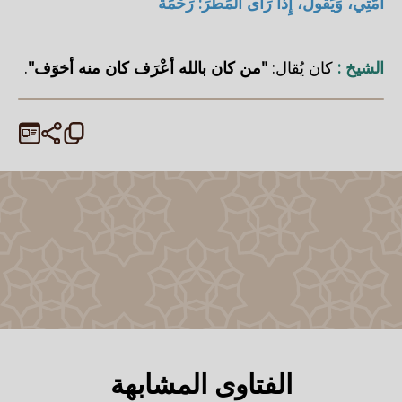
أُمَّتِي، وَيَقُولُ، إِذَا رَأَى الْمَطَرَ: رَحْمَةٌ
الشيخ :
كان يُقال:
"من كان بالله أعْرَف كان منه أخوَف"
.
الفتاوى المشابهة