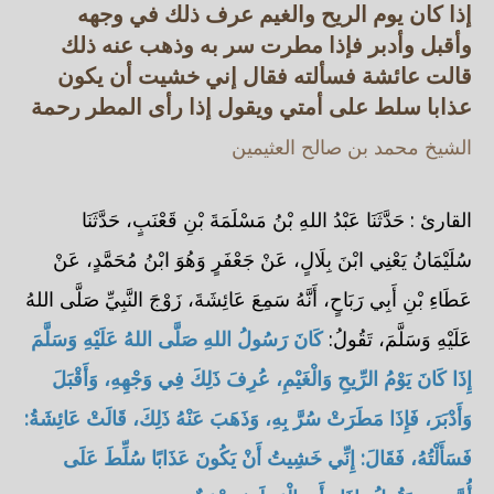
إذا كان يوم الريح والغيم عرف ذلك في وجهه
وأقبل وأدبر فإذا مطرت سر به وذهب عنه ذلك
قالت عائشة فسألته فقال إني خشيت أن يكون
عذابا سلط على أمتي ويقول إذا رأى المطر رحمة
الشيخ محمد بن صالح العثيمين
القارئ : حَدَّثَنَا عَبْدُ اللهِ بْنُ مَسْلَمَةَ بْنِ قَعْنَبٍ، حَدَّثَنَا
سُلَيْمَانُ يَعْنِي ابْنَ بِلَالٍ، عَنْ جَعْفَرٍ وَهُوَ ابْنُ مُحَمَّدٍ، عَنْ
عَطَاءِ بْنِ أَبِي رَبَاحٍ، أَنَّهُ سَمِعَ عَائِشَةَ، زَوْجَ النَّبِيِّ صَلَّى اللهُ
عَلَيْهِ وَسَلَّمَ، تَقُولُ:
كَانَ رَسُولُ اللهِ صَلَّى اللهُ عَلَيْهِ وَسَلَّمَ
إِذَا كَانَ يَوْمُ الرِّيحِ وَالْغَيْمِ، عُرِفَ ذَلِكَ فِي وَجْهِهِ، وَأَقْبَلَ
وَأَدْبَرَ، فَإِذَا مَطَرَتْ سُرَّ بِهِ، وَذَهَبَ عَنْهُ ذَلِكَ، قَالَتْ عَائِشَةُ:
فَسَأَلْتُهُ، فَقَالَ: إِنِّي خَشِيتُ أَنْ يَكُونَ عَذَابًا سُلِّطَ عَلَى