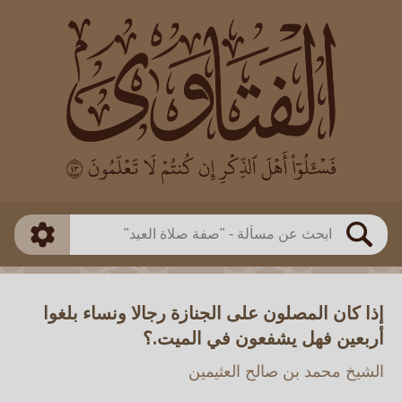
العالم
طريقة البحث
بن باز
بن العثيمين
ذكي
الألباني
الفوزان
مطابق
متقدم
اللجنة الدائمة
بحث
إذا كان المصلون على الجنازة رجالا ونساء بلغوا
أربعين فهل يشفعون في الميت.؟
الشيخ محمد بن صالح العثيمين