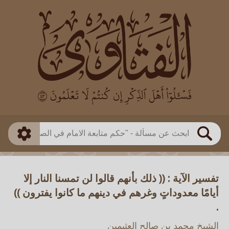
العالم
طريقة البحث
بن باز
بن العثيمين
ذكي
الألباني
الفوزان
مطابق
متقدم
اللجنة الدائمة
بحث
تفسير الآية : (( ذلك بأنهم قالوا لن تمسنا النار إلا
أيامًا معدوداتٍ وغرهم في دينهم ما كانوا يفترون ))
.
الشيخ محمد بن صالح العثيمين