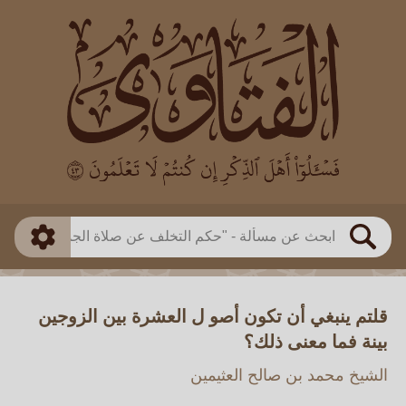
العالم
طريقة البحث
بن باز
بن العثيمين
ذكي
الألباني
الفوزان
مطابق
متقدم
اللجنة الدائمة
بحث
قلتم ينبغي أن تكون أصو ل العشرة بين الزوجين
بينة فما معنى ذلك؟
الشيخ محمد بن صالح العثيمين