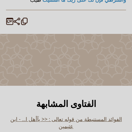
الفتاوى المشابهة
الفوائد المستنبطة من قوله تعالى : << يآأهل ا... - ابن
عثيمين