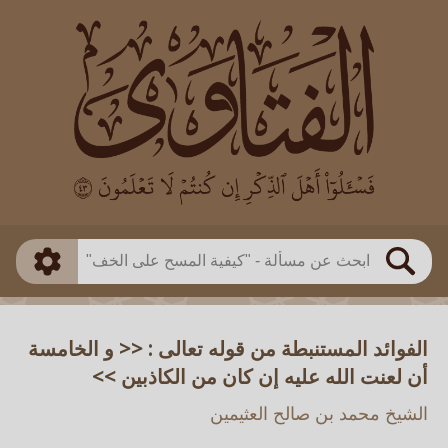
العالم
طريقة البحث
بن باز
بن العثيمين
ذكي
الألباني
الفوزان
مطابق
متقدم
اللجنة الدائمة
بحث
الفوائد المستنبطة من قوله تعالى : << و الخامسة
أن لعنت الله عليه إن كان من الكاذبين >>
الشيخ محمد بن صالح العثيمين