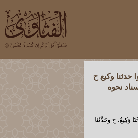
ا حدثنا وكيع ح
سناد نحوه
َنَا وَكِيعٌ، ح وحَدَّثَنَا