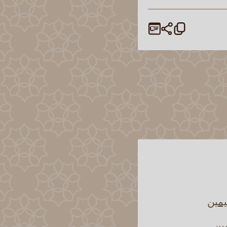
يمين
مين