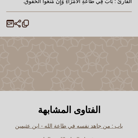
القارئ : بَابٌ فِي طَاعَةِ الْأُمَرَاءِ وَإِنْ مَنَعُوا الْحُقُوقَ.
الفتاوى المشابهة
باب : من جاهد نفسه في طاعة الله - ابن عثيمين