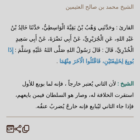
الشيخ محمد بن صالح العثيمين
القارئ : وحَدَّثَنِي وَهْبُ بْنُ بَقِيَّةَ الْوَاسِطِيُّ، حَدَّثَنَا خَالِدُ بْنُ
عَبْدِ اللهِ، عَنِ الْجُرَيْرِيِّ، عَنْ أَبِي نَضْرَةَ، عَنْ أَبِي سَعِيدٍ
الْخُدْرِيِّ، قَالَ : قَالَ رَسُولُ اللهِ صَلَّى اللهُ عَلَيْهِ وَسَلَّمَ :
إِذَا
بُويِعَ لِخَلِيفَتَيْنِ، فَاقْتُلُوا الْآخَرَ مِنْهُمَا
.
الشيخ :
لأن الثاني يُعتبر خارجاً ، فإنه لما بويع للأول
استقرت الخلافة له، وصار هو السلطان فيمن بايعهم،
فإذا جاء الثاني ليُبايع فإنه خارجٌ يُضربُ عنقُه.