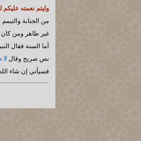
وليتم نعمته عليكم
من الجنابة والتيمم 
غير طاهر ومن كان غ
أما السنة فقال النب
نص صريح وقال
لا 
فسيأتي إن شاء الله