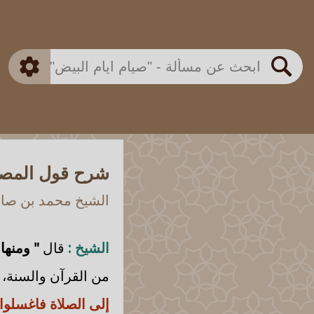
بن باز
بن العثيمين
ذكي
الألباني
الفوزان
مطابق
متقدم
اللجنة الدائمة
بحث
شرح قول المصنف
الشيخ محمد بن صالح
الشيخ :
قال
" ومنها
من القرآن والسنة، 
إلى الصلاة فاغسلو