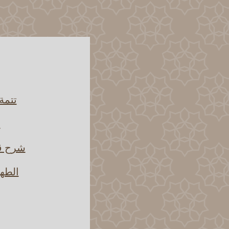
تتمة
ش
شرح قو
الطها