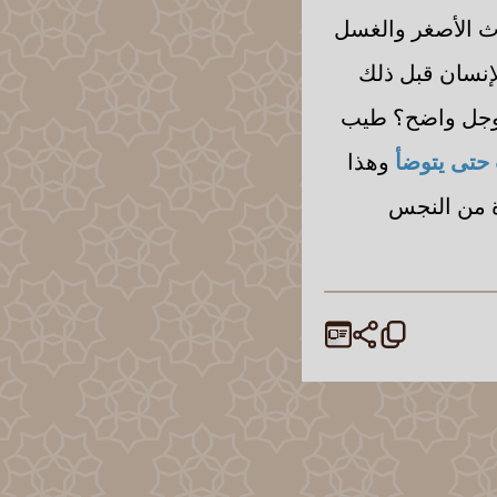
دث الأصغر والغسل
لإنسان قبل ذلك
ز وجل واضح؟ طيب
ث حتى يتوضأ
وهذا
ة من النجس