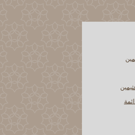
مين
ثيمين
ائمة