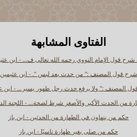
الفتاوى المشابهة
 شرح قول الإمام النووي رحمه الله تعالى ف... - ابن عثي
رح قول المصنف :" من حدث بعد لبس ". - ابن عثيمين
ل المصنف :" ولا يرفع حدث رجل طهور يسير... - ابن ع
رة من الحدث الأكبر والأصغر شرط لصحة... - اللجنة الد
حكم من يتهاون في الطهارة من الحدثين - ابن باز
حكم من صلى بغير طهارة ناسيًا - ابن باز