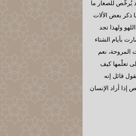
يُرخّص للصغار ما
ا ذكر بعض الألات
للهو ولهذا تجد
ارت بأيام الشتاء
ت المروحة، نعم
لى تعلّمها كيف
قول قائل إنه
ص إذا أراد الإنسان