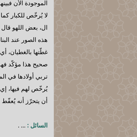
الموجودة الأن فبين
لا يُرخّص للكبار كم
ال، بعض اللهو قال إ
هذه الصور عند البنا
غطّتها بالغطيان، أ
صحيح هذا مؤكّد فهذه 
تربي أولادها في الم
يُرخّص لهم فيها، إي
أن يتحرّز أنه يُعفّط 
السائل :
... .