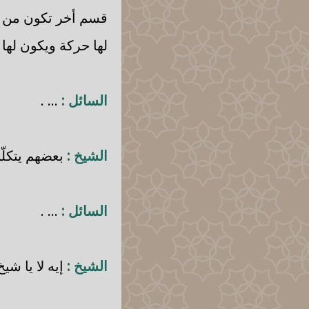
قسم أخر تكون من ال
لها حركة ويكون لها
السائل :
... .
الشيخ :
بعضهم يتكلّ
السائل :
... .
الشيخ :
إيه لا يا شي