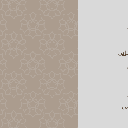
باني
ني