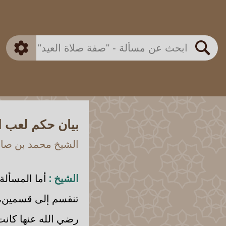
بن باز
بن العثيمين
ذكي
الألباني
الفوزان
مطابق
متقدم
اللجنة الدائمة
بحث
بيان حكم لعب 
الشيخ محمد بن صالح
الشيخ :
أما المسألة 
تنقسم إلى قسمين، ق
رضي الله عنها كانت 