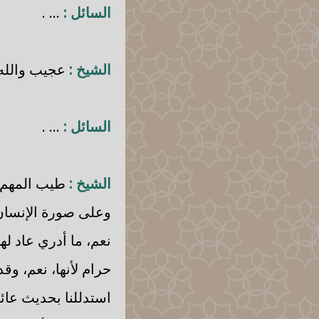
السائل :
... .
الشيخ :
عجيب والله.
السائل :
... .
الشيخ :
طيب المهم أن
وعلى صورة الإنسان 
نعم، ما أدري عاد له
حرام لأنها، نعم، وقد
استدللنا بحديث عائ