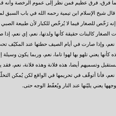
هما فرق، فرق عظيم فمن نظر إلى عموم الرخصة وأنه قد 
ا قال شيخ الإسلام ابن تيمية رحمه الله في باب السبق لم
نه رَخّص للصغار فيما لا يُرخّص للكبار لأن طبيعة الصبي ا
ت الصغار كالبنات حقيقة كأنها ولدتها، نعم، إي نعم، إذا ص
ي نعم، وإذا صارت في أيام الصيف حطتها عند المكيّف تح
كأنها يعني تلهو بها لهوا تاما، نعم، وربما يكون وسيلة إ
ستقبل وتسميهم أيضا، هذه فلانة وهذه فلانة، نعم، فقد ي
 نعم، فأنا أتوقّف في تحريمها في الواقع لكن يُمكن التخلّ
وجهها يعني يليّنها عند النار ويُعفّط الوجه حتى.