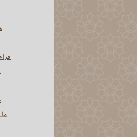
ه
قراءة
م
ح
ما 