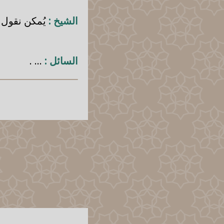
الشيخ :
يُمكن نقول أ
السائل :
... .