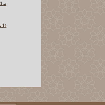
سائل
فائد