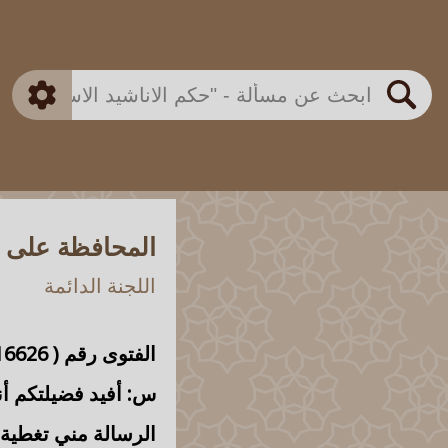
بن باز
بن العثيمين
ذكي
الألباني
الفوزان
مطابق
متقدم
اللجنة الدائمة
بحث
المحافظة على ال
اللجنة الدائمة
الفتوى رقم (
16626
س: أفيد فضيلتكم أن
الرسالة مني تغطية 