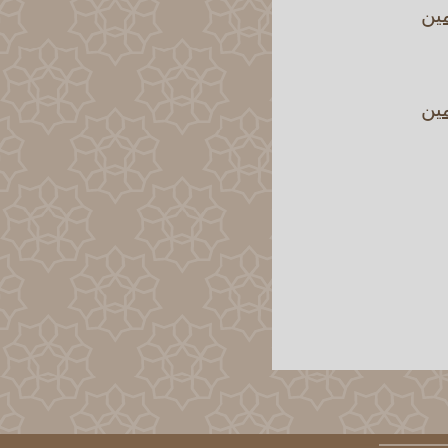
مين
مين