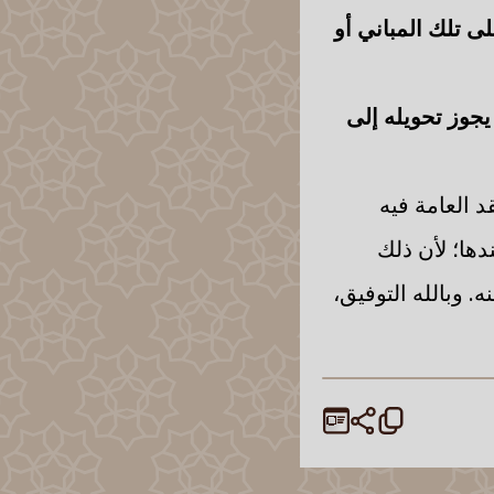
ى تلك المباني أو
يجوز تحويله إلى
د العامة فيه
دها؛ لأن ذلك
 وبالله التوفيق،