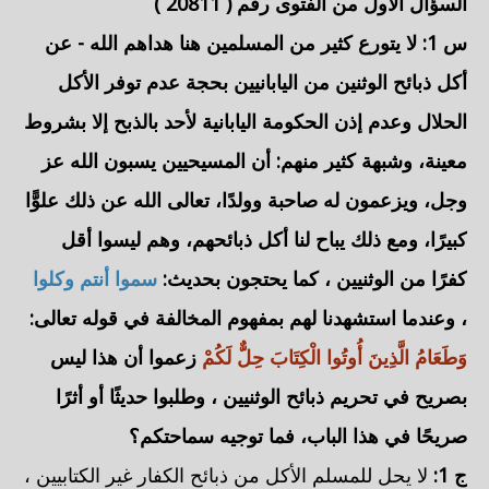
السؤال الأول من الفتوى رقم (
20811
)
س 1: لا يتورع كثير من المسلمين هنا هداهم الله - عن
أكل ذبائح
الوثنين من اليابانيين
بحجة عدم توفر الأكل
الحلال وعدم إذن الحكومة اليابانية لأحد بالذبح إلا بشروط
معينة، وشبهة كثير منهم: أن
المسيحيين
يسبون الله عز
وجل، ويزعمون له صاحبة وولدًا، تعالى الله عن ذلك علوًّا
كبيرًا، ومع ذلك يباح لنا أكل ذبائحهم، وهم ليسوا أقل
كفرًا من
الوثنيين
، كما يحتجون بحديث:
سموا أنتم وكلوا
، وعندما استشهدنا لهم بمفهوم المخالفة في قوله تعالى:
وَطَعَامُ الَّذِينَ أُوتُوا الْكِتَابَ حِلٌّ لَكُمْ
زعموا أن هذا ليس
بصريح في تحريم ذبائح
الوثنيين
، وطلبوا حديثًا أو أثرًا
صريحًا في هذا الباب، فما توجيه سماحتكم؟
ج 1:
لا يحل للمسلم الأكل من ذبائح الكفار غير الكتابيين ،