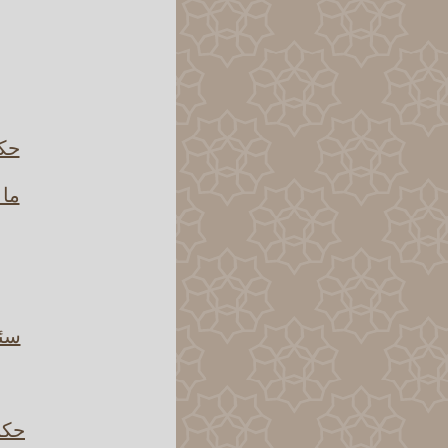
حكم
ما 
سئل
حكم 