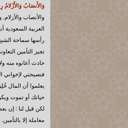
وَالأَنصَابُ وَالأَزْلامُ رِ
والأنصاب والأزلام. 
العربية السعودية أن
رأسها سماحة الشيخ ع
تجيز التأمين التعاو
حادث أعانوه منه ول
فنصيحتي لإخواني الم
يعلموا أن المال خُلِ
حياتك أو تموت ويكو
لكن قيل لنا : إن بع
معاملة إلا بالتأمين