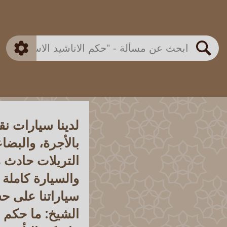
بن باز
بن العثيمين
ذكي
الألباني
الفوزان
مطابق
متقدم
اللجنة الدائمة
بحث
لدينا سيارات نق
بالأجرة، والبضاع
التريلات حادث 
والسيارة كاملة 
سياراتنا على حس
الشيخ: ما حكم ال