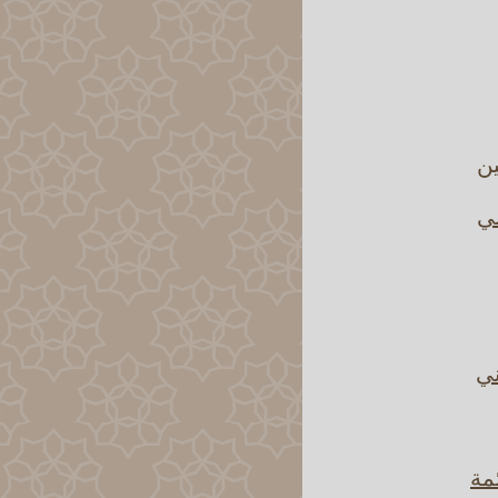
ين
ني
ني
ئمة