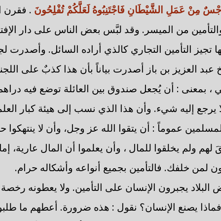
جْسٌ مِنْ عَمَلِ الشَّيْطَانِ فَاجْتَنِبُوهُ لَعَلَّكُمْ تُفْلِحُونَ
. فقرن ا
والتأمين من الميسر. وقد لبَّس بعض الناس على دار الإفت
ها تجيز التأمين التجاري كالذي أراده السائل. وأصدرت لجن
بد العزيز بن باز أصدرت بياناً بأن هذا كذبٌ على اللجنة.
ني ، بمعنى : أن يُجعل صندوق بين العائلة توضع فيه درا
ا يرجع إليه شيء. وأن هذا الذي نسب إلى هيئة كبار العل
سلمين عموماً : أن يتقوا الله عز وجل، وأن لا ينتهكوا ح
قَ لهم ولم يخلقوا للمال ، وأن يعلموا أن المال عارية، إم
ن لمن خلفك. فالتأمين بجميع أنواعه وأشكاله حرام.
ض البلاد يجبرون الإنسان على التأمين. ولا يعطونه رخصة 
. فماذا يصنع الإنسان؟ نقول : هذه ضرورة. أعطهم ما طلبوا