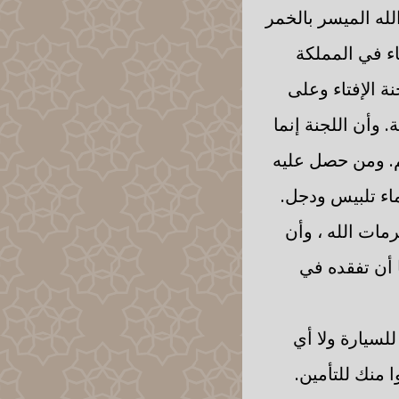
لله الميسر بالخمر
اء في المملكة
ة الإفتاء وعلى
 وأن اللجنة إنما
هم. ومن حصل عليه
ماء تلبيس ودجل.
رمات الله ، وأن
ا أن تفقده في
للسيارة ولا أي
 منك للتأمين.