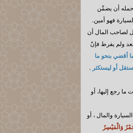
مله أن يضمِّن
سيارة فهو أمين.
حل لصاحب المال أن
عد ولم يفرط فإنّ
ا أقضي بنحو ما
يستقل أو ليستكثر
.
 ما رجع إليها، أو
السيارة والمال ، أو
ْخَمْرُ وَالْمَيْسِرُ