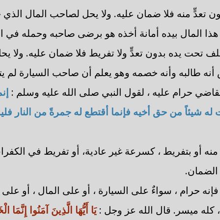
 تعدٍّ منه فلا ضمان عليه. ولا يحل لصاحب المال الذي ح
 هذا المال بيده أمانة أخذه هو برضى صاحبه وحمله في ال
ف تحت يده بدون تعدٍّ ولا تفريط فلا ضمان عليه. ولا ي
أنه طالبه وأنه خصمه وهو يعلم أن صاحب السيارة لم يت
لقاضي حرام عليه ، لقول النبي صلى الله عليه وسلم :
إنم
ه شيئاً من حق أخيه فإنما أقتطع له جمرةً من النار فل
ٍ منه أو بتفريط ، كسرعة غير عادية، أو تفريط في الكفرات
 الضمان.
 فإنه حرام ، سواءٌ على السيارة ، أو على المال ، أو على 
 كله ميسر. قال الله عز وجل :
يَا أَيُّهَا الَّذِينَ آمَنُوا إِنَّمَا ال