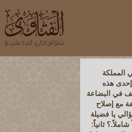
ي المملكة
 إحدى هذه
لف في البضاعة
فة مع إصلاح
الي يا فضيلة
لاً.؟ ثانياً: