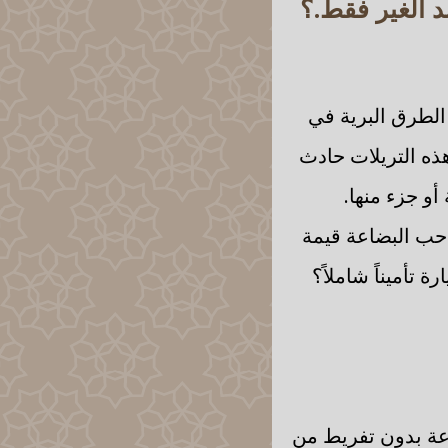
د الغير فقط.؟
الطرق البرية في
 هذه التريلات حادث
و جزء منها.
احب البضاعة قيمة
 تأميناً شاملاً؟
اعة بدون تفريط من