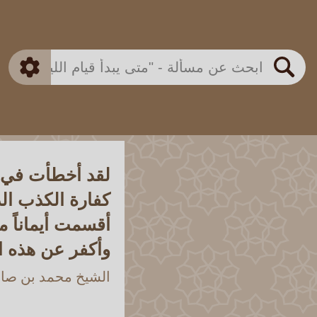
بن باز
بن العثيمين
ذكي
الألباني
الفوزان
مطابق
متقدم
اللجنة الدائمة
بحث
لقد أخطأت في ص
كفارة الكذب الذ
أقسمت أيماناً م
وأكفر عن هذه الأ
الشيخ محمد بن صالح