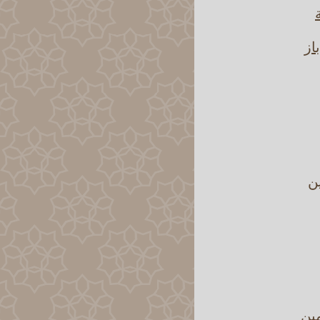
از
ين
مين