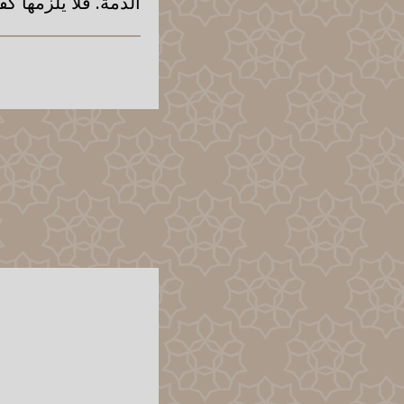
الذمة. فلا يلزمها كف