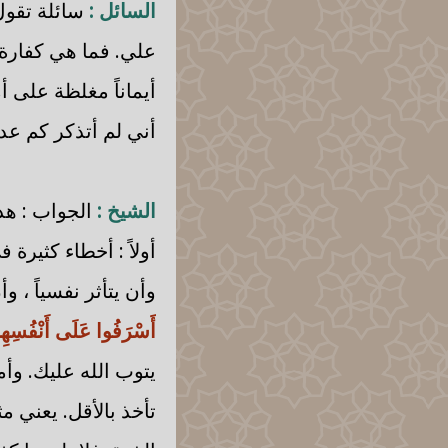
السائل :
سائلة تقول 
علي. فما هي كفارة 
أيماناً مغلظة على أ
أني لم أتذكر كم عدد 
الشيخ :
الجواب : هذ
أولاً : أخطاء كثيرة
وأن يتأثر نفسياً ، و
أَسْرَفُوا عَلَى أَنْفُسِهِمْ
يتوب الله عليك. وأم
تأخذ بالأقل. يعني م