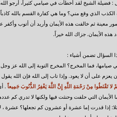
: فضيلة الشيخ لقد أخطأت في صيامي كثيراً، أرجو الله
الكذب الذي وقع مني؟ وما هي كفارة القسم بالله كاذبا
مور معينة ثم خالفت هذه الأيمان وأريد أن أتوب وأكفر عن
هذه الأيمان. جزاك الله خيراً.
ا السؤال تضمن أشياء :
 في صيامها، فما المخرج؟ المخرج التوبة إلى الله عز وجل 
أن يعزم على أن لا يعود. وإذا تاب إلى الله فإن الله يقول 
 لا تَقْنَطُوا مِنْ رَحْمَةِ اللَّهِ إِنَّ اللَّهَ يَغْفِرُ الذُّنُوبَ جَمِيعاً
. أ
ا الأيمان التي حلفت وحنثت فيها ولكنها لا تدري كم عددها
ثلا: إذا قدرت إما عشرة أو عشرون كم تجعلها؟ عشرة ، ل