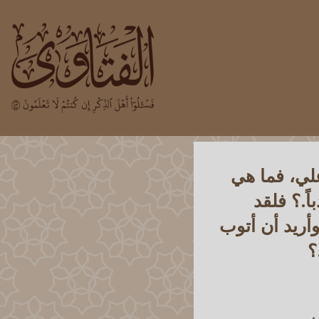
علي، فما هي
ً.؟ فلقد
أريد أن أتوب
؟