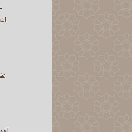
ا
الت
تفس
لقد 