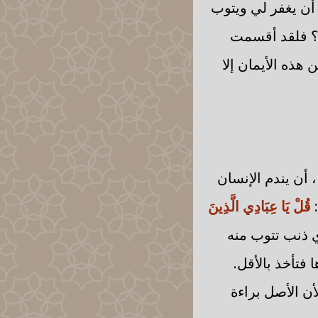
 أن يغفر لي ويتوب
ً؟ فلقد أقسمت
 هذه الأيمان إلا
، أن يندم الإنسان
:
قُلْ يَا عِبَادِي الَّذِينَ
ي ذنب تتوب منه
 فتأخذ بالأقل.
أن الأصل براءة