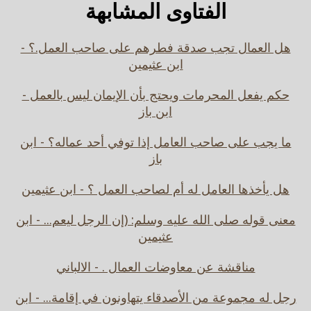
الفتاوى المشابهة
هل العمال تجب صدقة فطرهم على صاحب العمل.؟ -
ابن عثيمين
حكم يفعل المحرمات ويحتج بأن الإيمان ليس بالعمل -
ابن باز
ما يجب على صاحب العامل إذا توفي أحد عماله؟ - ابن
باز
هل يأخذها العامل له أم لصاحب العمل ؟ - ابن عثيمين
معنى قوله صلى الله عليه وسلم: (إن الرجل ليعم... - ابن
عثيمين
مناقشة عن معاوضات العمال . - الالباني
رجل له مجموعة من الأصدقاء يتهاونون في إقامة... - ابن