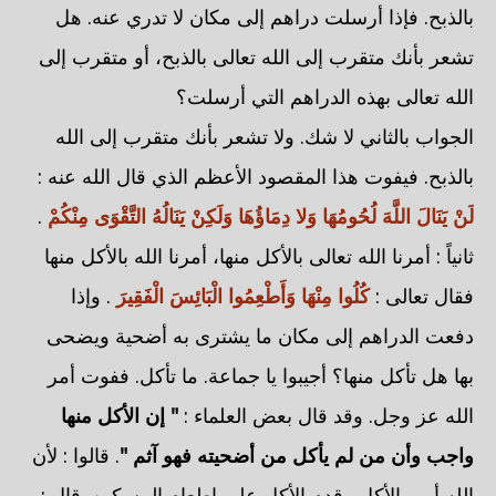
بالذبح. فإذا أرسلت دراهم إلى مكان لا تدري عنه. هل
تشعر بأنك متقرب إلى الله تعالى بالذبح، أو متقرب إلى
الله تعالى بهذه الدراهم التي أرسلت؟
الجواب بالثاني لا شك. ولا تشعر بأنك متقرب إلى الله
بالذبح. فيفوت هذا المقصود الأعظم الذي قال الله عنه :
لَنْ يَنَالَ اللَّهَ لُحُومُهَا وَلا دِمَاؤُهَا وَلَكِنْ يَنَالُهُ التَّقْوَى مِنْكُمْ
.
ثانياً : أمرنا الله تعالى بالأكل منها، أمرنا الله بالأكل منها
فقال تعالى :
كُلُوا مِنْهَا وَأَطْعِمُوا الْبَائِسَ الْفَقِيرَ
. وإذا
دفعت الدراهم إلى مكان ما يشترى به أضحية ويضحى
بها هل تأكل منها؟ أجيبوا يا جماعة. ما تأكل. ففوت أمر
الله عز وجل. وقد قال بعض العلماء :
" إن الأكل منها
واجب وأن من لم يأكل من أضحيته فهو آثم "
. قالوا : لأن
الله أمر بالأكل وقدم الأكل على إطعام المسكين. قال :