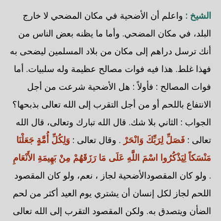
الشيخ :
واعلم أن الأضحية في مكان المضحي لا خارج
البلد، في مكان المضحي. وأما ما يظنه بعض الناس من
أنك ترسل دراهم إلى مكان من بلاد المسلمين ليضحى به
فهذا غلط. هذا فيه فوات مصالح عظيمة وله سلبيات. أما
فوات المصالح : فأولاً : هل الأضحية شرعت من أجل
الانتفاع باللحم أو من أجل التقرب إلى الله تعالى بذبحها؟
الجواب : الثاني بلا شك. قال الله تبارك وتعالى، قال الله
تعالى :
فَصَلِّ لِرَبِّكَ وَانْحَرْ
. وقال تعالى :
وَلِكُلِّ أُمَّةٍ جَعَلْنَا
مَنْسَكاً لِيَذْكُرُوا اسْمَ اللَّهِ عَلَى مَا رَزَقَهُمْ مِنْ بَهِيمَةِ الأَنْعَامِ
. ولو كان المقصودالأضحية لجاز ، نعم، ولو كان المقصود
اللحم لجاز لكل إنسان أن يشتري يوم العيد أكثر من لحم
الضأن ويتصدق به. ولكن المقصود التقرب إلى الله تعالى