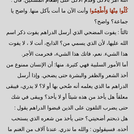
كُلُوا مِنْهَا وَأَطْعِمُوا
وأنت الآن ما أنت بآكل منها. واضح يا
جماعة؟ واضح؟
ثالثاً : يفوت المضحي الذي أرسل الدراهم يفوت ذكر اسم
الله عليها، لأن الذي يسمي من؟ الذابح، أنت لا ، لا يفوت
هذا الشيء. نعم، فاتك هذا الشيء، فحرمت الأجر.
أما الأمور السلبية فهي كثيرة. منها: أن الإنسان ممنوع من
أخذ الشعر والظفر والبشرة حتى يضحي. وإذا أرسل
الدراهم ما الذي يعلمه أنه ضُحي بها أو لا؟ لا يدري، فيبقى
معلقاً هل يأخذ من هذه شيئاً أو لا يأخذ؟ ويبقى في شك
حتى يضرب التلفون على الذين قبضوا الدراهم يقول :
هل ذبحتم أضحيتي؟ حتى يأخذ من شعره الذي يستحب
أخذه. فسيقولون : والله ما ندري. عندنا آلاف من الغنم ما