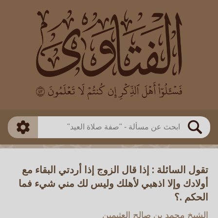
العالم
طريقة البحث
بن باز
بن العثيمين
ذكي
الألباني
الفوزان
مطابق
متقدم
اللجنة الدائمة
بحث
تقول السائلة : إذا قال الزوج إذا أردتي البقاء مع
أولادك وإلا اذهبي لأهلك وليس لك مني شيء فما
الحكم .؟
الشيخ محمد بن صالح العثيمين