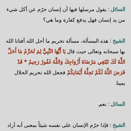
السائل :
يقول مرسلها فيها أن إنسان حرّم عن أكل شيء
من يد إنسان فهل يدفع كفارة وما هي؟
الشيخ :
هذه المسألة، مسألة تحريم ما أحل الله أفتانا الله
بها سبحانه وتعالى حيث قال
يَا أَيُّهَا النَّبِيُّ لِمَ تُحَرِّمُ مَا أَحَلَّ
اللَّهُ لَكَ تَبْتَغِي مَرْضَاةَ أَزْوَاجِكَ وَاللَّهُ غَفُورٌ رَحِيمٌ * قَدْ
فَرَضَ اللَّهُ لَكُمْ تَحِلَّةَ أَيْمَانِكُمْ
فجعل الله تحريم الحلال
يمينا.
السائل :
نعم.
الشيخ :
فإذا حرّم الإنسان على نفسه شيئاً بمعنى أنه أراد