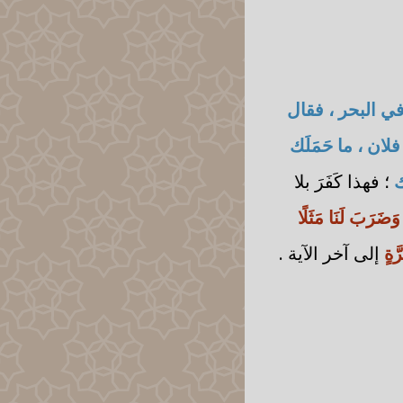
في البحر ، فقال
فلان ، ما حَمَلَك
ك
؛ فهذا كَفَرَ بلا
وَضَرَبَ لَنَا مَثَلًا
َّةٍ
إلى آخر الآية .