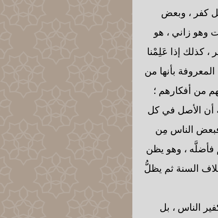
ئل كفر ، وبعض
ت وهو زاني ، هو
 كذلك إذا عَلِمْنا
المعروفة بأنها من
م من أفكارهم ؛
عة أن الأصل في كل
 فبعض الناس مِن
 فأضلَّه ، وهو يظن
خلاف السنة ثم يظلُّ
كفير الناس ، بل