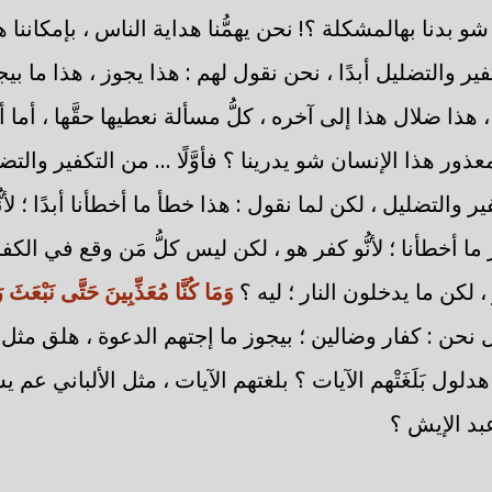
 شو بدنا بهالمشكلة ؟! نحن يهمُّنا هداية الناس ، بإمكاننا
 والتضليل أبدًا ، نحن نقول لهم : هذا يجوز ، هذا ما بيجو
 هذا ضلال هذا إلى آخره ، كلُّ مسألة نعطيها حقَّها ، أما 
ر هذا الإنسان شو يدرينا ؟ فأوَّلًا ... من التكفير والتضليل
والتضليل ، لكن لما نقول : هذا خطأ ما أخطأنا أبدًا ؛ لأن
 ما أخطأنا ؛ لأنُّو كفر هو ، لكن ليس كلُّ مَن وقع في الكف
 لكن ما يدخلون النار ؛ ليه ؟
وَمَا كُنَّا مُعَذِّبِينَ حَتَّى نَبْعَثَ
 نحن : كفار وضالين ؛ بيجوز ما إجتهم الدعوة ، هلق مثل 
هدلول بَلَغَتْهم الآيات ؟ بلغتهم الآيات ، مثل الألباني ع
بد الإيش ؟