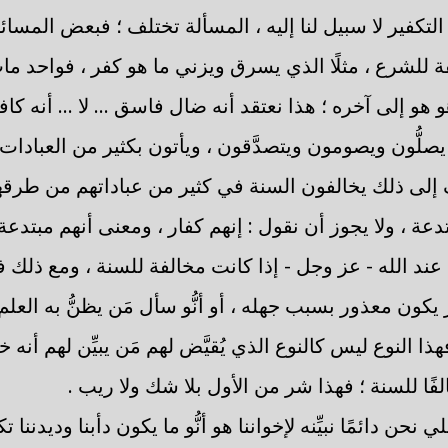
 التكفير لا سبيل لنا إليه ، المسألة تختلف ؛ فبعض المسا
 للشرع ، مثلًا الذي يسرق ويزني ما هو كفر ، فواحد ما
و إلى آخره ؛ هذا نعتقد أنه ضال فاسق ... لا ... أنه كافر ،
صلُّون ويصومون ويتصدَّقون ، ويأتون بكثير من العبادات 
ف إلى ذلك يخالفون السنة في كثير من عباداتهم من طرقه
دعة ، ولا يجوز أن نقول : إنهم كفار ، ومعنى أنهم مبتد
قبل عند الله - عز وجل - إذا كانت مخالفة للسنة ، ومع ذلك
يكون معذور بسبب جهله ، أو أنُّو سأل مَن يظنُّ به العلم
هذا النوع ليس كالنوع الذي يُقيَّض لهم مَن يبيِّن لهم أنه 
لفًا للسنة ؛ فهذا شر من الأول بلا شك ولا ريب .
حن دائمًا نبيِّنه لإخواننا هو أنُّو ما يكون دأبنا وديدننا ت