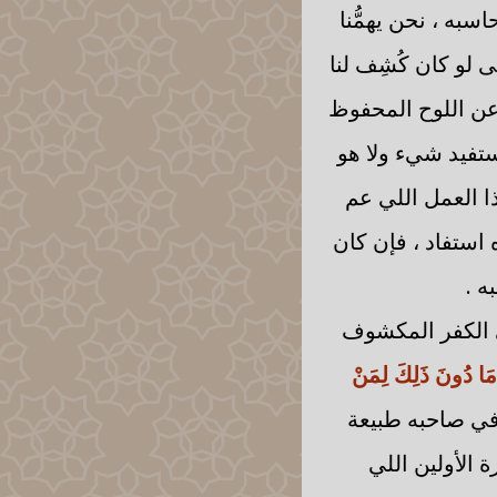
اسبه ، نحن يهمُّنا
ى لو كان كُشِف لنا
عن اللوح المحفوظ
 نستفيد شيء ولا هو
ذا العمل اللي عم
اه استفاد ، فإن كان
ه .
حتى الكفر المكشوف
ُ مَا دُونَ ذَلِكَ لِمَنْ
ق في صاحبه طبيعة
 الأولين اللي