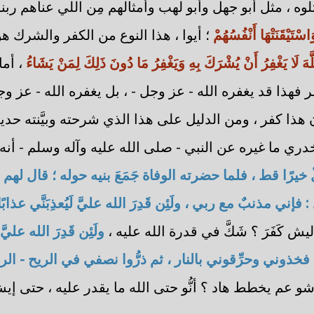
وه ، مثل أبو جهل وأبو لهب وأمثالهم مِن اللي عناهم ربنا 
سْتَيْقَنَتْهَا أَنْفُسُهُمْ
؛ أيوا ، هذا النوع من الكفر والشرك هو 
لَّهَ لَا يَغْفِرُ أَنْ يُشْرَكَ بِهِ وَيَغْفِرُ مَا دُونَ ذَلِكَ لِمَنْ يَشَاءُ
، أما
فهذا قد يغفره الله - عز وجل - ، بل يغفره الله - عز وجل - إ
 هذا كفر ، ومن الدليل على هذا الذي شرحته وبيَّنته حد
ري ما غيره عن النبي - صلى الله عليه وآله وسلم - أنه 
 خيرًا قط ، فلما حضرته الوفاة جَمَعَ بنيه حوله ؛ قال لهم :
فإني مذنبٌ مع ربي ، ولَئِن قَدِرَ الله عليَّ لَيُعذِبَنَّي عذاب
ش كَفَرَ ؟ شَكَّ في قدرة الله عليه ،
ولَئِن قَدِرَ الله عليَّ ل
ُّ فخذوني وحرِّقوني بالنار ، ثم ذرُّوا نصفي في الريح - ال
شو عم يخطط هاد ؟ أنُّو حتى الله ما يقدر عليه ، حتى إي