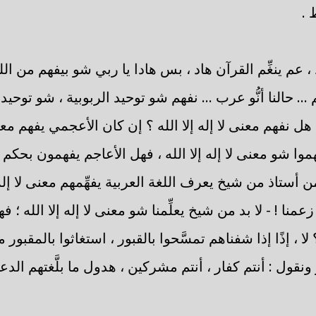
 .
 عم ينغِّم القرآن هاد ، بس هادا يا ربي شو بيفهم من اللغ
. حالنا أنُّو عرب ... نفهم شو توحيد الربوبية ، شو توحيد 
هل نفهم معنى لا إله إلا الله ؟ إن كان الأعجمي يفهم معنى ل
هموا شو معنى لا إله إلا الله ، فهل الأعاجم يفهمون بحكم 
 بد من أستاذ من شيخ يعرف اللغة العربية يفهِّمهم معنى لا إله 
عمنا ! - لا بد من شيخ يعلِّمنا شو معنى لا إله إلا الله ؛ فه
؟ لا ، إذًا إذا شفناهم تمسَّحوا بالقبور ، استغاثوا بالمقبور
ر ونقول : أنتم كفار ، أنتم مشركين ، هدول ما بلَّغتهم الدعو