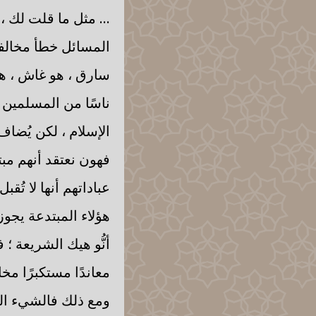
... مثل ما قلت لك ،
المسائل خطأ مخالفة
سارق ، هو غاش ، هو ه
ناسًا من المسلمين ي
الإسلام ، لكن يُضا
فهون نعتقد أنهم مبت
عباداتهم أنها لا تُ
هؤلاء المبتدعة يجوز 
أنُّو هيك الشريعة ؛ ف
معاندًا مستكبرًا مخا
ومع ذلك فالشيء اللي ن