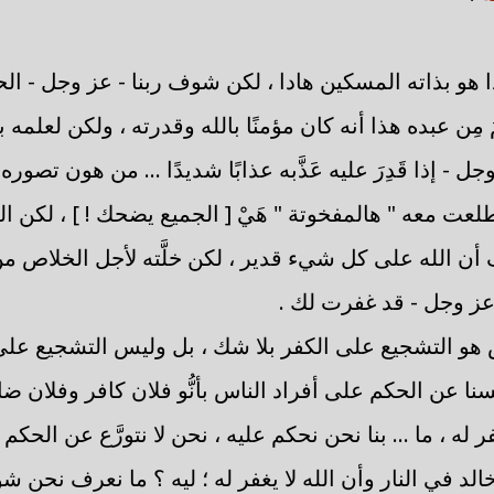
ا هو بذاته المسكين هادا ، لكن شوف ربنا - عز وجل - الح
َ مِن عبده هذا أنه كان مؤمنًا بالله وقدرته ، ولكن لعلم
 وجل - إذا قَدِرَ عليه عَذَّبه عذابًا شديدًا ... من هون تصور
ت معه " هالمفخوتة " هَيْ [ الجميع يضحك ! ] ، لكن ا
ف أن الله على كل شيء قدير ، لكن خلَّته لأجل الخلاص م
 عز وجل - قد غفرت لك .
و التشجيع على الكفر بلا شك ، بل وليس التشجيع على 
سنا عن الحكم على أفراد الناس بأنُّو فلان كافر وفلان ضا
غفر له ، ما ... بنا نحن نحكم عليه ، نحن لا نتورَّع عن الحك
وخالد في النار وأن الله لا يغفر له ؛ ليه ؟ ما نعرف نحن