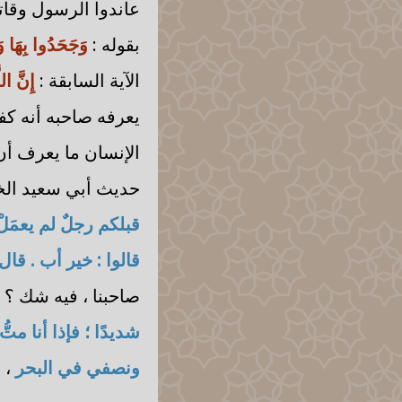
عاندوا الرسول وقاتل
بقوله :
وَجَحَدُوا بِهَا وَا
الآية السابقة :
إِنَّ ال
يعرفه صاحبه أنه كفر 
الإنسان ما يعرف أن
حديث أبي سعيد الخد
قبلكم رجلٌ لم يعمَلْ
قالوا : خير أب . قال : 
صاحبنا ، فيه شك ؟ لي
شديدًا ؛ فإذا أنا مت
ونصفي في البحر
، 