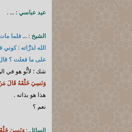
عيد عباسي
: ... .
الشيخ
: ...
فلما مات 
الله لذرَّاته : كوني ف
على ما فعلت ؟ قال 
شك ؛ لأنُّو هو في ال
وَنَسِيَ خَلْقَهُ قَالَ مَنْ 
هذا هو بذاته .
نعم ؟
السائل
:
وَنَسِيَ خَلْقَ