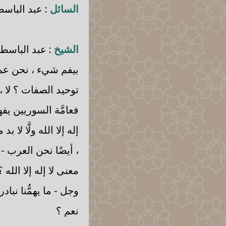
السائل
: عبد الباسط
الشيخ
: عبد الباسط ،
بيفم شيء ، نحن عم ..
توحيد الصفات ؟ لا ، 
فعامَّة السوريين يف
إله إلا الله ولَّا لا
، أيضًا نحن العرب - ز
معنى لا إله إلا الله 
وجل - ما يهمُّنا نباد
نعم ؟