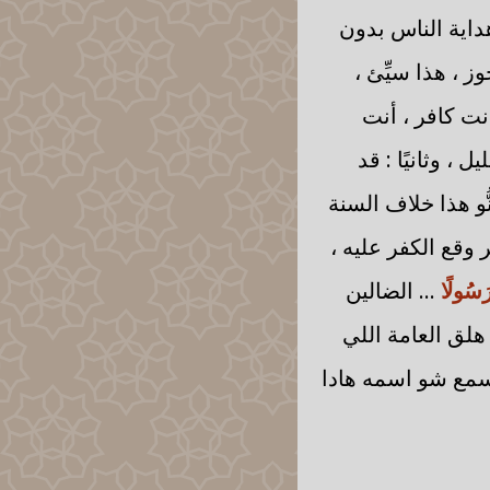
 هداية الناس بدون
ز ، هذا سيِّئ ،
أنت كافر ، أنت
 ، وثانيًا : قد
ُّو هذا خلاف السنة
ر وقع الكفر عليه ،
 رَسُولًا
... الضالين
هلق العامة اللي
م يسمع شو اسمه هادا