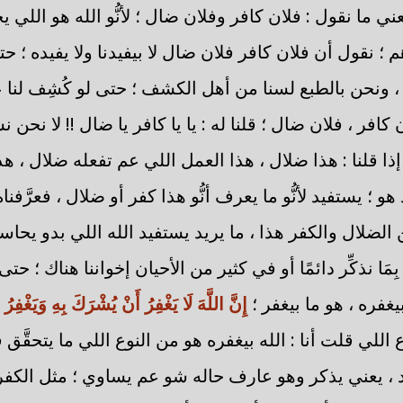
ني ما نقول : فلان كافر وفلان ضال ؛ لأنُّو الله هو اللي يح
 ؛ نقول أن فلان كافر فلان ضال لا بيفيدنا ولا يفيده ؛ حت
 ونحن بالطبع لسنا من أهل الكشف ؛ حتى لو كُشِف لنا 
 كافر ، فلان ضال ؛ قلنا له : يا يا كافر يا ضال !! لا نحن
ا قلنا : هذا ضلال ، هذا العمل اللي عم تفعله ضلال ، ه
و ؛ يستفيد لأنُّو ما يعرف أنُّو هذا كفر أو ضلال ، فعرَّفن
الضلال والكفر هذا ، ما يريد يستفيد الله اللي بدو يحاسب
بِمَا نذكِّر دائمًا أو في كثير من الأحيان إخواننا هناك ؛ 
بيغفره ، هو ما بيغفر ؛
إِنَّ اللَّهَ لَا يَغْفِرُ أَنْ يُشْرَكَ بِهِ وَيَغْفِر
ع اللي قلت أنا : الله بيغفره هو من النوع اللي ما يتحقَّ
د ، يعني يذكر وهو عارف حاله شو عم يساوي ؛ مثل الكفرة