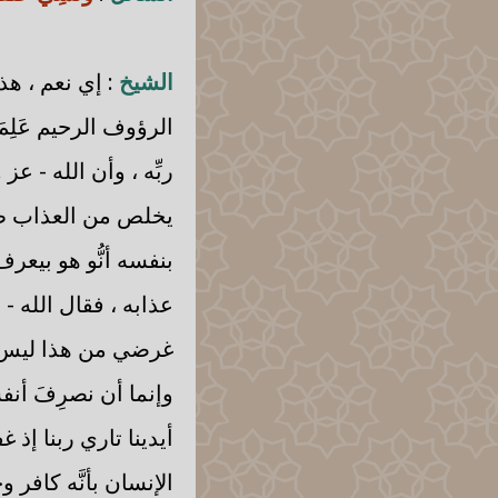
الشيخ
: إي نعم ، هذ
الرؤوف الرحيم عَلِم
ربِّه ، وأن الله - عز
يخلص من العذاب طلع
بنفسه أنُّو هو بيعر
عذابه ، فقال الله -
غرضي من هذا ليس ه
وإنما أن نصرِفَ أنف
أيدينا تاري ربنا إذ 
الإنسان بأنَّه كافر 