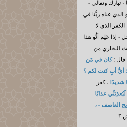
- تبارك وتعالى -
الذي عناه ربُّنا في
 الكفر الذي لا
ذا عَلِمَ أنُّو هذا
يث البخاري من
قال :
كان في مَن
 أيُّ أبٍ كنت لكم ؟
ًا شديدًا
، كفر
َيُعذِبَنِّي عذابًا
ريح العاصف - ،
ش ؟