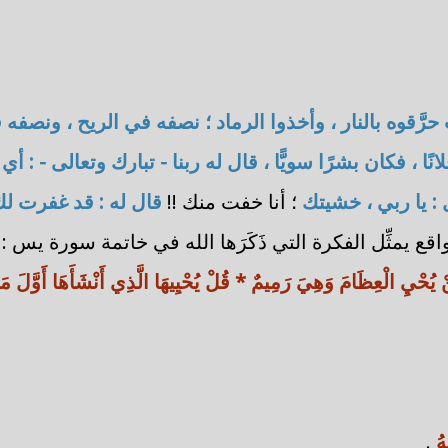
حرَّقوه بالنار ، وأخذوا الرماد ؛ نصفه في الريح ، ونصفه 
لانًا ، فكان بشرًا سويًّا ، قال له ربنا - تبارك وتعالى - : أي 
: يا ربي ، خشيتك
؛ أنا خفت منك !!
قال له : قد غفرت ل
واقع يمثِّل الفكرة التي ذَكَرَها الله في خاتمة سورة يس :
يُحْيِ الْعِظَامَ وَهِيَ رَمِيمٌ * قُلْ يُحْيِيهَا الَّذِي أَنْشَأَهَا أَوَّلَ مَر
هُ
.