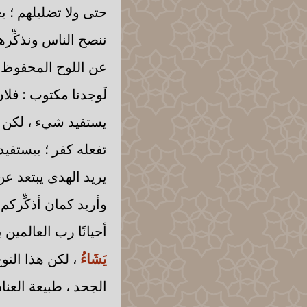
حتى ولا تضليلهم ؛ يع
ننصح الناس ونذكِّرهم
عن اللوح المحفوظ ،
لَوجدنا مكتوب : فلان
يستفيد شيء ، لكن إذ
تفعله كفر ؛ بيستفيد ه
يريد الهدى يبتعد عن 
وأريد كمان أذكِّركم 
أحيانًا رب العالمين 
يَشَاءُ
، لكن هذا النو
الجحد ، طبيعة العنا