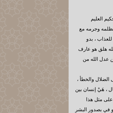
كيم العليم
ه بظلمه وجرمه مع
ه للعذاب ، بدو
لله هلق هو عارف
ن عدل الله من
الضلال والخطأ ،
ل ، هَيْ إنسان بين
م على مثل هذا
 شو في بصدور البشر