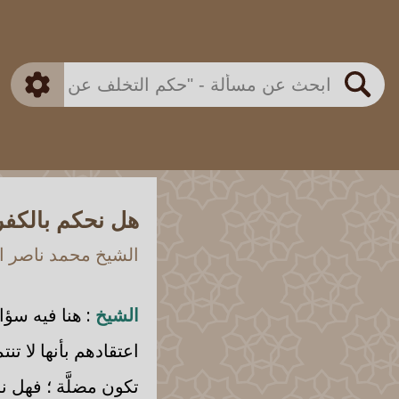
بن باز
بن العثيمين
ذكي
الألباني
الفوزان
مطابق
متقدم
اللجنة الدائمة
بحث
هل نحكم بالكفر
الشيخ محمد ناصر ال
الشيخ
: هنا فيه سؤا
اعتقادهم بأنها لا ت
تكون مضلَّة ؛ فهل ن