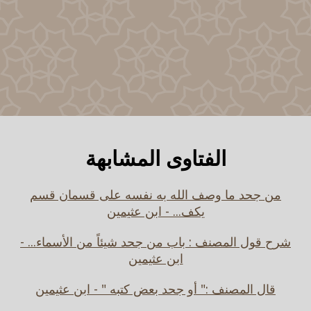
الفتاوى المشابهة
من جحد ما وصف الله به نفسه على قسمان قسم
يكف... - ابن عثيمين
شرح قول المصنف : باب من جحد شيئاً من الأسماء... -
ابن عثيمين
قال المصنف :" أو جحد بعض كتبه " - ابن عثيمين