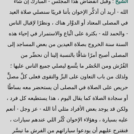
الشيخ
: وقبل انفضاض هذا المجلس - المبارك إن شاء
الله - أريد أن أذكِّر الإخوان بأننا قريبًا سنصلي صلاة العيد
في المصلى المعتاد أو الدوَّار هناك ، ونظرًا لإقبال الناس
- والحمد لله - بكثرة على اتِّباع والاستمرار في إحياء هذه
السنة سنة الخروج بصلاة العيدين من بعض المساجد إلى
المصلى أصبح أمرًا شاقًّا بالنسبة إلينا أن نحضِّر من
الفُرُش ومن الحُصُر ما يتَّسع ليصلي جميع الناس عليها ؛
ولذلك من باب التعاون على البرِّ والتقوى فعلى كلِّ مصلٍّ
حريص على الصلاة في المصلى أن يستحضر معه بساطًا
أو سجادة الصلاة كما يقال اليوم ، هذا يستطيعه كل فرد ،
ولكن قد يوجد بعض الأفراد مثلي أنا الله - عز وجل - أنعم
عليه بسيارة ، وهؤلاء الإخوان كُثُر اللي عندهم سيارات ،
فنقترح عليهم أن يودعوا سياراتهم من الفرش ما تيسَّر