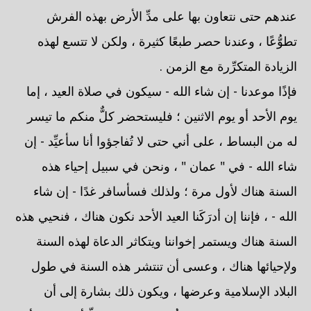
عندهم حتى نتعاون بها على مدِّ الأرض بهذه الفرش
تطوُّعًا ، وعندنا حصر طبعًا كثيرة ، ولكن لا تتسع لهذه
الزيادة المتكرِّرة مع الزمن .
فإذًا موعدنا - إن شاء الله - سيكون في صلاة العيد ، إما
يوم الأحد أو يوم الاثنين ؛ فليستحضر كلٌّ منكم ما تيسر
له من البساط ، على أني حتى لا تُفاجؤوا أنا سأعيِّد - إن
شاء الله - في " عمان " ، ونحن في سبيل إحياء هذه
السنة هناك لأول مرة ؛ ولذلك فسأسافر غدًا - إن شاء
الله - ، فإننا إن أدرَكَنا العيد الأحد نكون هناك ، فنحيي هذه
السنة هناك ويستمر إخواننا ويتكاثر الدعاة لهذه السنة
ولإحيائها هناك ، وعسى أن تنتشر هذه السنة في طول
البلاد الإسلامية وعرضها ، ويكون ذلك بشارة إلى أن