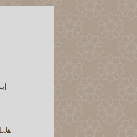
أيه
هل لل