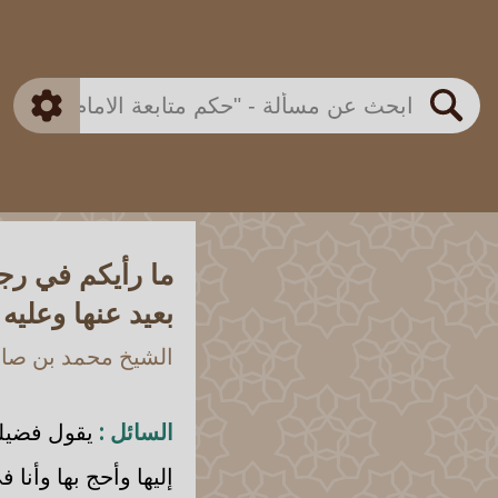
بن باز
بن العثيمين
ذكي
الألباني
الفوزان
مطابق
متقدم
اللجنة الدائمة
بحث
ما رأيكم في رجل
بعيد عنها وعليه
الشيخ محمد بن صالح
السائل :
يقول فضيل
إليها وأحج بها وأنا