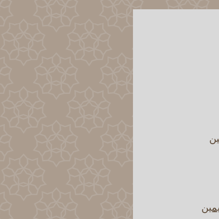
ين
يمين