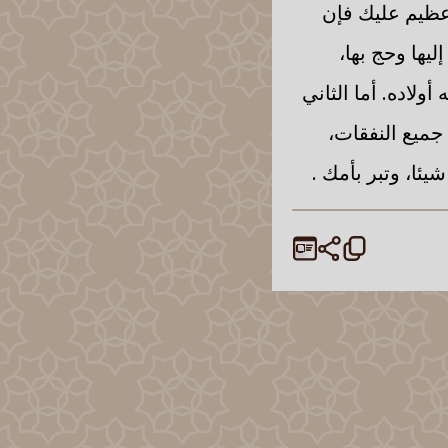
 عظيم عليك فإن
يها وحج بها،
ولاده. أما الثاني
 جميع النفقات،
ئا، وتبر بأمك .