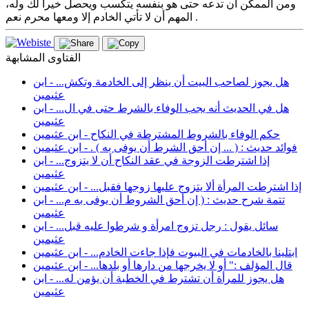
ومن الممكن أن تدعه حتى هو بنفسه يتكسب ويحصل خيرا لك وله،
المهم أن لا تأتي الخادم إلا ومعها محرم نعم .
الفتاوى المشابهة
هل يجوز لصاحب البيت أن ينظر إلى الخادمة وتكش... - ابن
عثيمين
هل في الحديث أنه يجب الوفاء بالشرط حتى في ال... - ابن
عثيمين
حكم الوفاء بالشروط المشترطة في النكاح - ابن عثيمين
فوائد حديث : ( ... إن أحق الشرط أن يوفى به ) . - ابن عثيمين
إذا اشترطت الزوجة في عقد النكاح أن لا يتزوج... - ابن
عثيمين
إذا اشترطت المرأة ألا يتزوج عليها زوجها فقبل... - ابن عثيمين
تتمة شرح حديث : ( إن أحق الشروط أن يوفى به م... - ابن
عثيمين
سائل يقول : رجل تزوج امرأة و شرطوا عليه قبل... - ابن
عثيمين
ابتلينا بالخادمات في البيوت فإذا جاءت الخادم... - ابن عثيمين
قال المؤلف :" أو لا يخرجها من دارها أو بلدها... - ابن عثيمين
هل يجوز للمرأة أن تشترط في الخطبة أن يؤمن له... - ابن
عثيمين