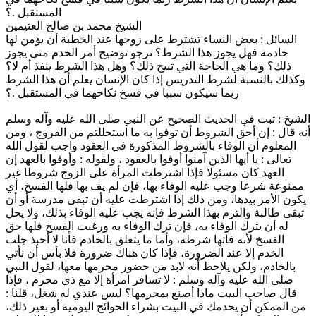
المستقبل .؟
الشيخ محمد بن صالح العثيمين
السائل :
بعض النساء تشترط على زوجها عند الخطبة أن يؤمن لها
خادمة فهل يجوز هذا الشرط؟ نرجو توضيح أمر الخدم متى يجوز
ذلك؟ وما هي الحاجة التي تبيح ذلك؟ وهل هذا الشرط ينفذ أم لا؟
وكذلك بالنسبة لشرط التدريس إذا كان الإنسان يعلم أن هذا الشرط
ربما سيكون سببا في فسخ نكاحهما في المستقبل .؟
الشيخ :
ثبت في الحديث الصحيح عن النبي صلى الله عليه وآله وسلم
أنه قال :
إن أحق الشروط أن توفوا به ما استحللتم من الفروج
، ومن
المعلوم أن الوفاء بالشروط المذكورة في العقود واجب لقول الله
تعالى :
يا أيها الذين آمنوا أوفوا بالعقود
، ولقوله :
وأوفوا بالعهد إن
العهد كان مسئولا
فإذا اشترطت المرأة على الزوج شروطا غير
ممنوعة شرعا وجب عليه الوفاء بها، فإن لم يف بها فلها الفسخ، أي
يكون الأمر بيدها، ومن ذلك إذا اشترطت عليه أن تبقى مدرسة أو أن
تبقى طالبة والتزم بهذا الشرط فإنه يجب عليه الوفاء بذلك، ولا يحل
له أن يترك الوفاء به، فإن ترك الوفاء به ورغبت الفسخ فلها حق
الفسخ لأنه فاتها شرطه، وأما ما يتعلق بالخادم فأنا لا أحبذ جلب
الخدم إلا عند الضرورة، فإذا كان هناك ضرورة فلا بأس أن نأتي
بالخادم، ولكن يلاحظ أنه لابد من حضور محرمها معها، لقول النبي
صلى الله عليه وآله وسلم :
لا تسافر امرأة إلا مع ذي محرم
، فإذا
قال صاحب البيت ماذا أصنع بمحرمها؟ ليس عندي له شغل، قلنا :
من الممكن أن يخدمك في البيت بشراء الحوائج اليومية أو بغير ذلك،