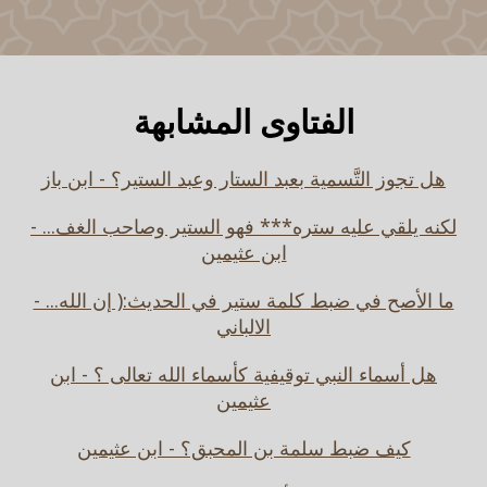
الفتاوى المشابهة
هل تجوز التَّسمية بعبد الستار وعبد الستير؟ - ابن باز
لكنه يلقي عليه ستره*** فهو الستير وصاحب الغف... -
ابن عثيمين
ما الأصح في ضبط كلمة ستير في الحديث:( إن الله... -
الالباني
هل أسماء النبي توقيفية كأسماء الله تعالى ؟ - ابن
عثيمين
كيف ضبط سلمة بن المحبق؟ - ابن عثيمين