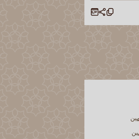
مين
ين