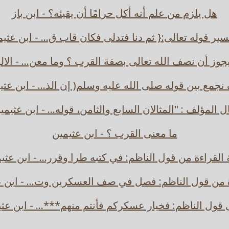
هل يلزم من علم أنه أكل حرامًا أن يقيئه؟ - ابن باز
سير قوله تعالى:{ ثم دنا فتدلى فكان قاب ق... - ابن عثي
جوز أن نصف الله تعالى بصفة القرب ؟ وما معن... - الالب
نجمع بين قوله صلى الله عليه وسلم( إن الذ... - ابن عثي
ل المؤلف : "المثالان السابع والثامن، قوله... - ابن عثيمي
ما معنى القرب ؟ - ابن عثيمين
 القراءة من قول الناظم: في كتبه طرا وقرر... - ابن عثي
ة من قول الناظم: فصل في صف العسكرين وت... - ابن ع
قول الناظم: فخيار عسكركم فأنتم منهم***... - ابن عث