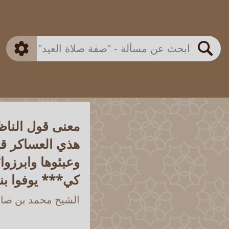
بن باز
بن العثيمين
ذكي
الألباني
الفوزان
مطابق
متقدم
اللجنة الدائمة
بحث
معنى قول الناظم
هذي العساكر قد
وعبئوها وابرزو
كي*** يوفوا بن
الشيخ محمد بن صالح