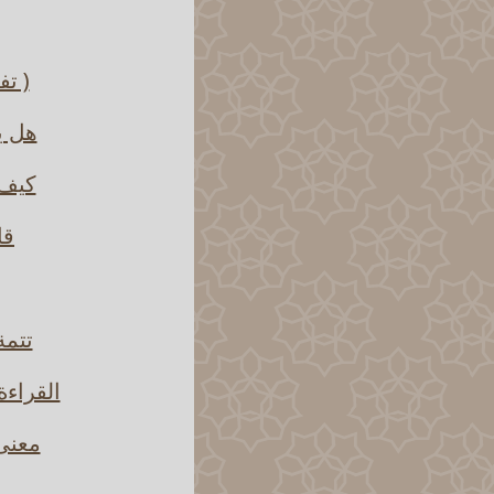
( تف
هل ي
كيف 
قا
تتمة
القراء
معنى 