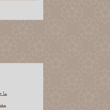
ما ح
معن