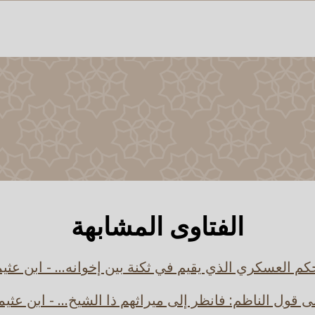
الفتاوى المشابهة
كم العسكري الذي يقيم في ثكنة بين إخوانه... - ابن عثي
ى قول الناظم: فانظر إلى ميراثهم ذا الشيخ... - ابن عثيم