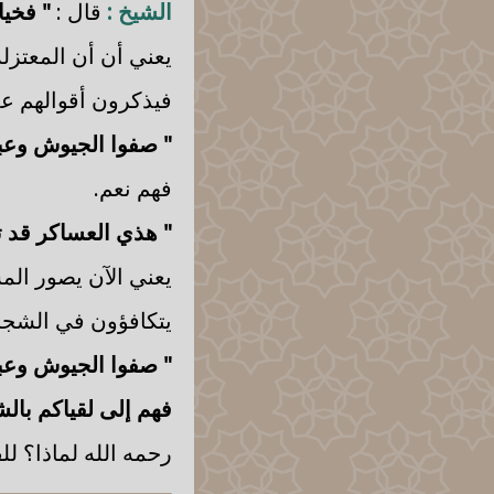
الشيخ :
قال :
" فخيا
يعني أن أن المعتزلة
فيذكرون أقوالهم عل
" صفوا الجيوش وعبئ
فهم نعم.
" هذي العساكر قد تل
يعني الآن يصور المس
يتكافؤون في الشجاع
" صفوا الجيوش وعبئ
فهم إلى لقياكم بال
رحمه الله لماذا؟ لل