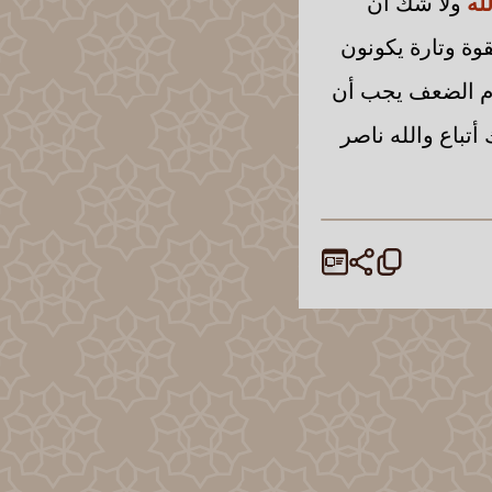
لله
ولا شك أن
قوة وتارة يكونون
ام الضعف يجب أن
تباع والله ناصر