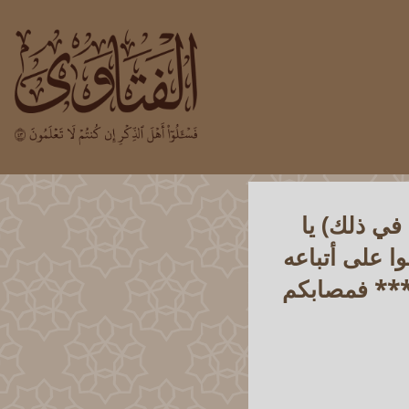
في ذلك) يا
 على أتباعه
وا*** فمصابكم