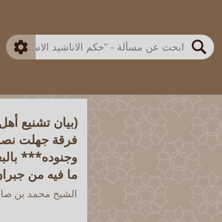
بن باز
بن العثيمين
ذكي
الألباني
الفوزان
مطابق
متقدم
اللجنة الدائمة
بحث
(بيان تشنيع أه
فرقة جهلت نصوص
وجنوده*** بالبغ
ما فيه من جبرا
الشيخ محمد بن صالح