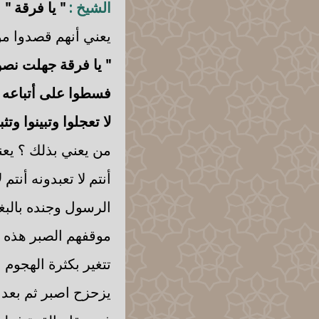
الشيخ :
" يا فرقة "
يعني أنهم قصدوا مو
" يا فرقة جهلت نصو
فسطوا على أتباعه و
لا تعجلوا وتبينوا وت
من يعني بذلك ؟ يعن
أنتم لا تعبدونه أنتم
الرسول وجنده بالبغ
موقفهم الصبر هذه و
تتغير بكثرة الهجوم
يزحزح اصبر ثم بعد 