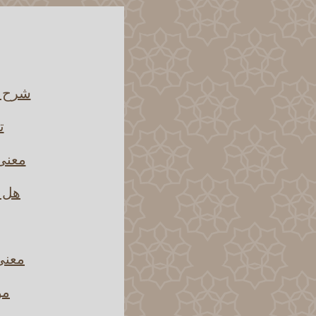
شرح ق
ت
معنى 
هل إ
معنى 
مو