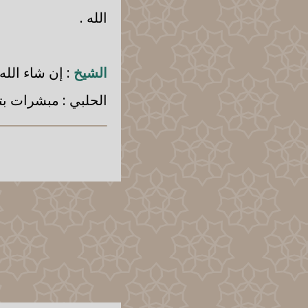
الله .
الشيخ
: إن شاء الله 
الحلبي
: مبشرات بتق