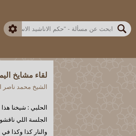
بن باز
بن العثيمين
ذكي
الألباني
الفوزان
مطابق
متقدم
اللجنة الدائمة
بحث
لقاء مشايخ اليم
الشيخ محمد ناصر ال
الحلبي
: شيخنا هذا 
الجلسة اللي ناقشو 
والنار كذا وكذا في ا