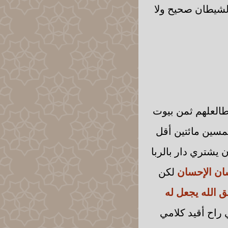
الشيطان صحيح ولا
 طالعلهم ثمن بيوت
مسين مائتين أقل
 يشتري دار بالربا
ان الإحسان
لكن
ق الله يجعل له
 راح أقيد كلامي