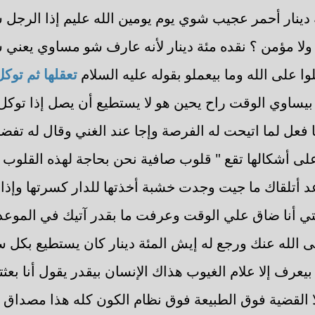
ة دينار أحمر عجيب شوي يوم يومين الله عليم إذا الرجل
لا مؤمن ؟ نقده مئة دينار لأنه عارف شو مساوي يعني
لوا على الله وما بيعملو بقوله عليه السلام
تعقلها ثم توك
يساوي الوقت راح يحين هو لا يستطيع أن يصل إذا توكل
ا فعل لما اتيحت له الفرصة وإجا عند الغني وقال له تف
ى أشكالها تقع " قلوب صافية نحن بحاجة لهذه القلوب الغ
لقاك ما جيت وجدت خشبة أخذتها للدار كسرتها وإذا في
علتي أنا ضاق علي الوقت وعرفت ما بقدر آتيك في الموع
ى الله عنك ورجع له إيش المئة دينار كان يستطيع بكل سه
ا بيعرف إلا علام الغيوب هذاك الإنسان بيقدر يقول أنا بعثت
 القضية فوق الطبيعة فوق نظام الكون كله هذا مصداق 