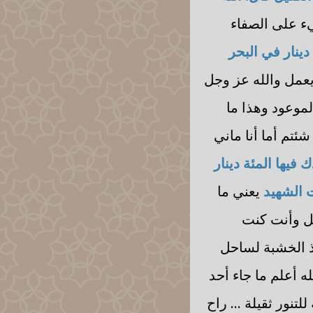
شيء على الصفاء
دينار في البحر
عمل والله عز وجل
لموعود وهذا ما
ئتم أما أنا ماني
فيها المئة دينار
ت الشهيد
يعني ما
يل وأنت كنت
ذ الخشبة لساحل
ه أعلم ما جاء أحد
تنور ثقيلة ... راح