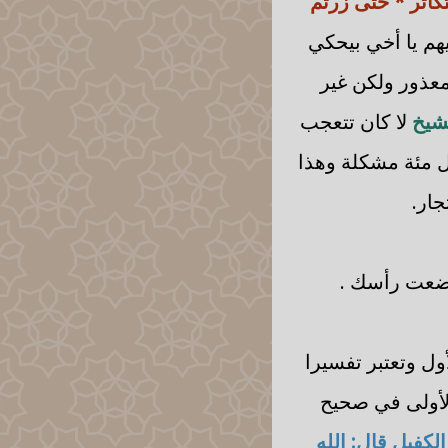
تكاثر * حتى زرتم
يهم يا أخي بيحكي
عذور ولكن غير
شيخ
لا كان تتعجب
ل مئة مشكلة وهذا
ار.
وضعت رأسك .
ل وتعتبر تفسيرا
لأولى في صحيح
لكفيل قال: الله