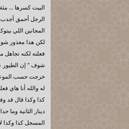
البيت كسرها ... مئ
الرجل أحمق أجدب و
المجانين اللي بيتوك
لكن هذا معذور شو ب
فعلته لكنه تجاهل م
شوف " إن الطيور عل
خرجت حسب الموعد أت
له والله أنا هاي ف
كذا وكذا قال قد وف
دينار الثانية وما حد
المسجل كذا وكذا لا