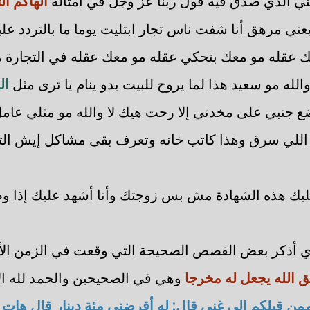
غني الذي صدق فيه قول ربنا عز وجل في أمثاله
ألهاكم ال
يعني مرهق أنا شفت ناس تجار ابتليت يوما ما بالتردد عل
 عقله مو معك بتحكي عقله مو معك عقله في التجارة م
الله مو سعيد هذا لما يروح للبيت بدو ينام يا ترى مثل
ال
ضع جنبي على مخدتي إلا رحت هيك لا والله مو مثلي عام
 اللي سرق وهذا كاتب خانه وتعرف بقى مشاكل إيش التج
عليك هذه الشهادة مش بس زوجتك وأنا أشهد عليك إذا 
ي أذكر بعض القصص الصحيحة التي وقعت في الزمن الأو
ق الله يجعل له مخرجا
وهي في الصحيحين والحمد لله ا
من قبلكم إلى غني قال: له أقرضني مئة دينار قال هات ا