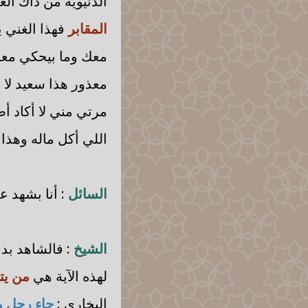
الدنيوية من ذاك ال
المقابر
فهذا الغني 
معك وما بيحكي معك
معذور هذا سعيد لا و
مرتي مني لا أكاد أ
اللي أكل ماله وهذا
السائل
: أنا بشهد 
الشيخ
: فالشاهد بد
لهذه الآية هي
من يت
البخاري :
جاء رجل م