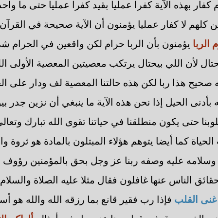
 كفار بهذه الآية كفرا عمليا بقيد كفرا عمليا حتى ما وا
كلهم لا كفار عمليا يؤمنون أن الآية صحيحة في القرآن 
 الربا
يؤمنون بأن الربا حرام لكن واقعين في الحرام
ال لأن اللي بيحتال يرتكب معصيتين المعصية الأولى الل
لله صحيح هذا ربا لكن هذه حالتنا المعصية لف ودار على 
أدنى الحيل إذا نحن هذه الآية ما ينبغي أن نزين جدر بيوت
لوبنا حتى يكون منطلقنا في حياتنا تقوى الله تبارك وتعال
حياة كما أيضا يتوهم هؤلاء المبتلون بالمادة هو ثروة وال
ه وسلامه عليه وصفه ربنا عز وجل بحق بالمؤمنين رؤوف ر
قائق الناس عنها غافلون فقال مثلا عليه الصلاة والسلام
غنى القلب
فإذا رب فقير قانع بما رزقه الله والله هو أس