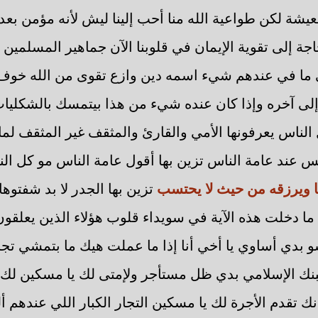
عيشة لكن طواعية الله منا أحب إلينا ليش لأنه مؤمن بع
اجة إلى تقوية الإيمان في قلوبنا الآن جماهير المسلمي
ني ما في عندهم شيء اسمه دين وازع تقوى من الله خوف م
إلى آخره وإذا كان عنده شيء من هذا بيتمسك بالشكليات
ل الناس يعرفونها الأمي والقارئ والمثقف غير المثقف لم
س عند عامة الناس تزين بها أقول عامة الناس مو كل ا
جا ويرزقه من حيث لا يحتسب
تزين بها الجدر لا بد شفتوها
 دخلت هذه الآية في سويداء قلوب هؤلاء الذين يعلقون هذ
 بدي أساوي يا أخي أنا إذا ما عملت هيك ما بتمشي تجارت
نك الإسلامي بدي ظل مستأجر ولإمتى لك يا مسكين لك 
 تقدم الأجرة لك يا مسكين التجار الكبار اللي عندهم أل