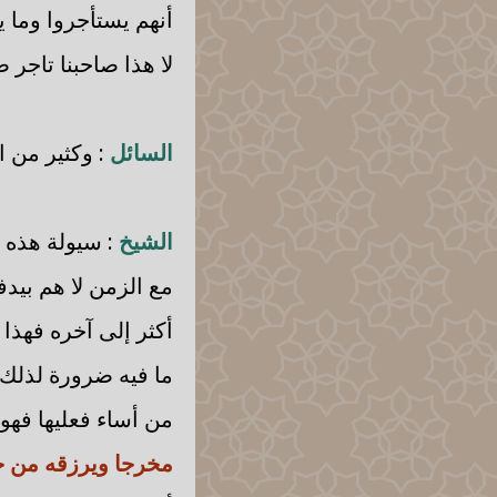
أنهم يستأجروا وما 
لا هذا صاحبنا تاجر ص
السائل
: وكثير من ا
الشيخ
: سيولة هذه .
مع الزمن لا هم بيد
أكثر إلى آخره فهذا
ما فيه ضرورة لذلك 
من أساء فعليها فه
مخرجا ويرزقه من 