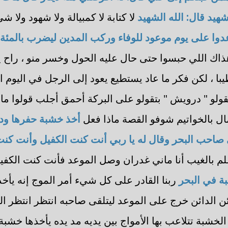
شهيد قال: الله الشهيد
لا كتابة لا كمبيالة ولا شهود ولا 
عدوا على يوم موعود للوفاء وركب المدين ليضرب بالمئة 
اك اللي حبسوا حتى حال عليه الحول وخسر منو ، راح ي
يبا ، لكن فكر ما عاد يستطيع يعود إلى الرجل في اليوم ا
قولو " درويش " بتقولو على البركة أحمق أجلب قولوا ما ش
مال بالخواتيم شوفو القصة ماذا فعل
أخذ خشبة حفرها ودك 
 صاحب البحر وقال له يا ربي أنت كنت الكفيل وأنت كن
علم بالغيب أنا ماني غدران وصل الموعد فأنت كنت الكف
ة في البحر
ربنا القادر على كل شيء أمر الموج إنه يأخ
ائن الدائن خرج على الموعد ليتلقى صاحبه انتظر انتظر الل
خشبة تتلاعب بها الأمواج بين يديه مد يده يأخذها خشبة لل