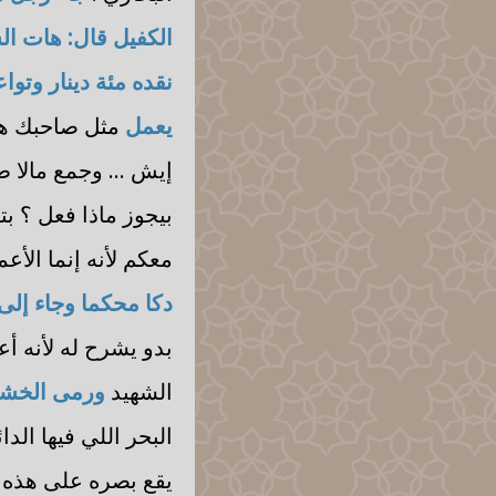
الكفيل قال: هات ال
نقده مئة دينار وتوا
يعمل
مثل صاحبك هذ
إيش ... وجمع مالا ط
بيجوز ماذا فعل ؟ بت
معكم لأنه إنما الأع
دكا محكما وجاء إلى
بدو يشرح له لأنه أ
الشهيد
ورمى الخشب
البحر اللي فيها الد
يقع بصره على هذه ال