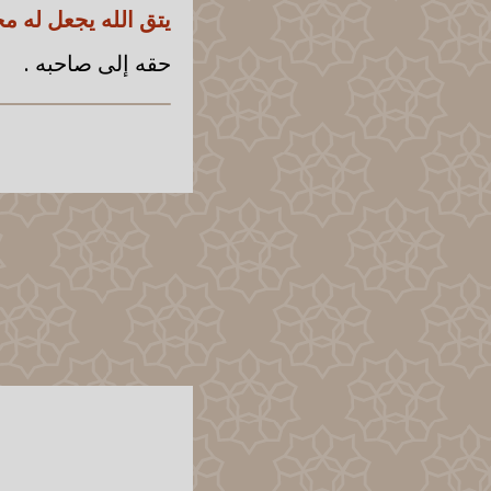
يتق الله يجعل له م
حقه إلى صاحبه .