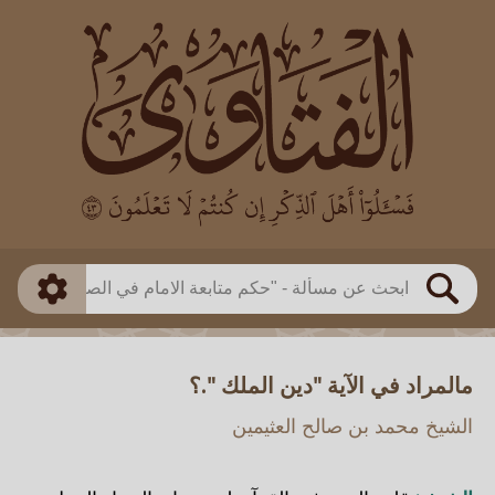
العالم
طريقة البحث
بن باز
بن العثيمين
ذكي
الألباني
الفوزان
مطابق
متقدم
اللجنة الدائمة
بحث
مالمراد في الآية "دين الملك ".؟
الشيخ محمد بن صالح العثيمين