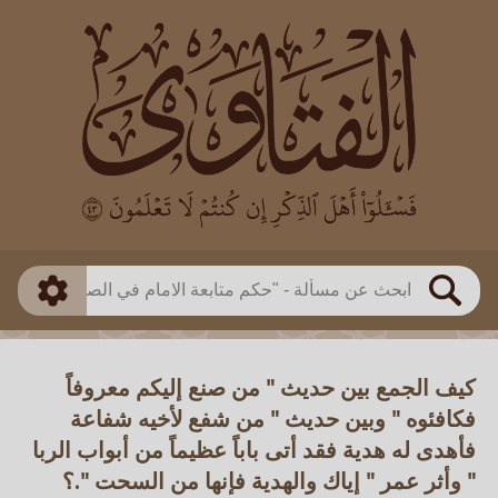
العالم
طريقة البحث
بن باز
بن العثيمين
ذكي
الألباني
الفوزان
مطابق
متقدم
اللجنة الدائمة
بحث
كيف الجمع بين حديث " من صنع إليكم معروفاً
فكافئوه " وبين حديث " من شفع لأخيه شفاعة
فأهدى له هدية فقد أتى باباً عظيماً من أبواب الربا
" وأثر عمر " إياك والهدية فإنها من السحت ".؟