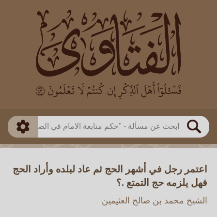
العالم
طريقة البحث
بن باز
بن العثيمين
ذكي
الألباني
الفوزان
مطابق
متقدم
اللجنة الدائمة
بحث
اعتمر رجل في أشهر الحج ثم عاد لبلده وأراد الحج
فهل يلزمه حج التمتع .؟
الشيخ محمد بن صالح العثيمين