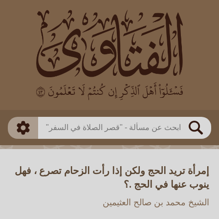
العالم
طريقة البحث
بن باز
بن العثيمين
ذكي
الألباني
الفوزان
مطابق
متقدم
اللجنة الدائمة
بحث
إمرأة تريد الحج ولكن إذا رأت الزحام تصرع ، فهل
ينوب عنها في الحج .؟
الشيخ محمد بن صالح العثيمين