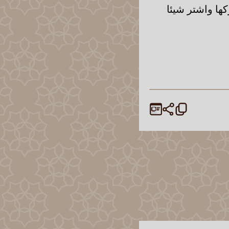
كها واشتر شيئا