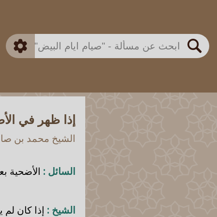
بن باز
بن العثيمين
ذكي
الألباني
الفوزان
مطابق
متقدم
اللجنة الدائمة
بحث
إذا ظهر في الأ
الشيخ محمد بن صالح
السائل :
الأضحية بع
الشيخ :
إذا كان لم يعي