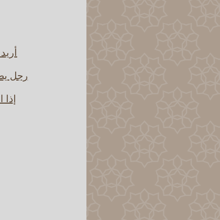
أريد 
رجل يصر
إذا 