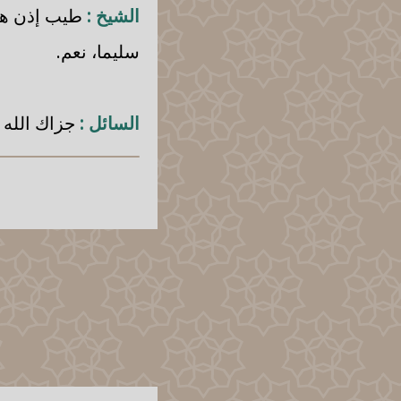
الشيخ :
طيب إذن هو ب
سليما، نعم.
السائل :
جزاك الله خ