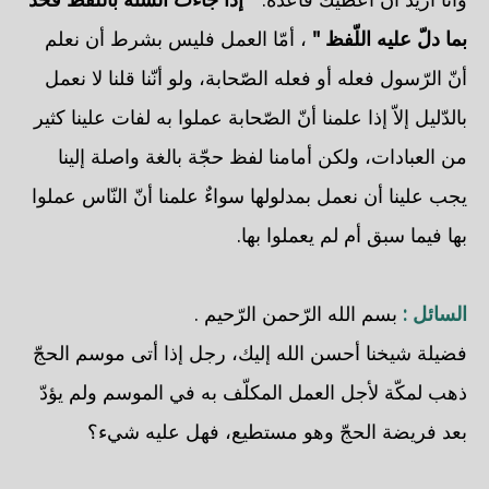
بما دلّ عليه اللّفظ "
، أمّا العمل فليس بشرط أن نعلم
أنّ الرّسول فعله أو فعله الصّحابة، ولو أنّنا قلنا لا نعمل
بالدّليل إلاّ إذا علمنا أنّ الصّحابة عملوا به لفات علينا كثير
من العبادات، ولكن أمامنا لفظ حجّة بالغة واصلة إلينا
يجب علينا أن نعمل بمدلولها سواءٌ علمنا أنّ النّاس عملوا
بها فيما سبق أم لم يعملوا بها.
السائل :
بسم الله الرّحمن الرّحيم .
فضيلة شيخنا أحسن الله إليك، رجل إذا أتى موسم الحجّ
ذهب لمكّة لأجل العمل المكلّف به في الموسم ولم يؤدّ
بعد فريضة الحجّ وهو مستطيع، فهل عليه شيء؟