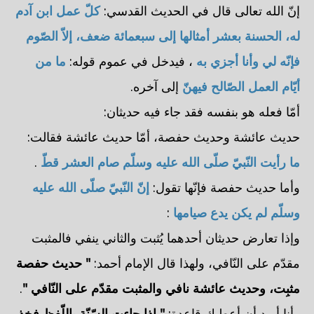
إنّ الله تعالى قال في الحديث القدسي:
كلّ عمل ابن آدم
له، الحسنة بعشر أمثالها إلى سبعمائة ضعف، إلاّ الصّوم
فإنّه لي وأنا أجزي به
، فيدخل في عموم قوله:
ما من
أيّام العمل الصّالح فيهنّ
إلى آخره.
أمّا فعله هو بنفسه فقد جاء فيه حديثان:
حديث عائشة وحديث حفصة، أمّا حديث عائشة فقالت:
ما رأيت النّبيّ صلّى الله عليه وسلّم صام العشر قطّ
.
وأما حديث حفصة فإنّها تقول:
إنّ النّبيّ صلّى الله عليه
وسلّم لم يكن يدع صيامها
:
وإذا تعارض حديثان أحدهما يُثبت والثاني ينفي فالمثبت
مقدّم على النّافي، ولهذا قال الإمام أحمد:
" حديث حفصة
مثبِت، وحديث عائشة نافي والمثبت مقدّم على النّافي "
.
وأنا أريد أن أعطيك قاعدة:
" إذا جاءت السّنّة باللّفظ فخذ