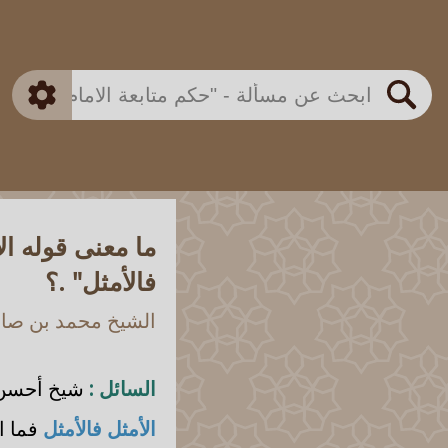
بن باز
بن العثيمين
ذكي
الألباني
الفوزان
مطابق
متقدم
اللجنة الدائمة
بحث
ما معنى قوله الأ
فالأمثل" .؟
الشيخ محمد بن صالح
السائل :
شيخ أحسن ا
الأمثل فالأمثل
فما ا