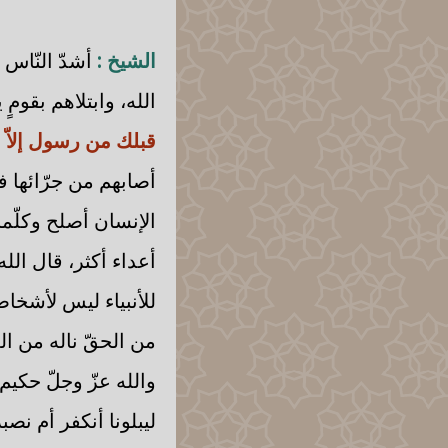
الشيخ :
أشدّ النّاس بل
الله، وابتلاهم بقوم
قبلك من رسول إلاّ 
أصابهم من جرّائها 
الإنسان أصلح وكلّما 
أعداء أكثر، قال الله
للأنبياء ليس لأشخاص
من الحقّ ناله من ال
والله عزّ وجلّ حكيم ي
ليبلونا أنكفر أم نص