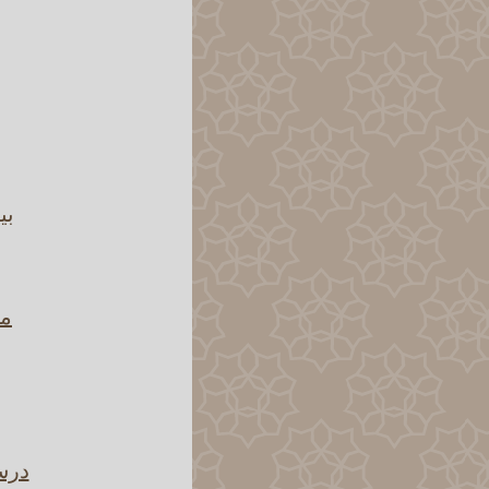
بي
ما
درس 