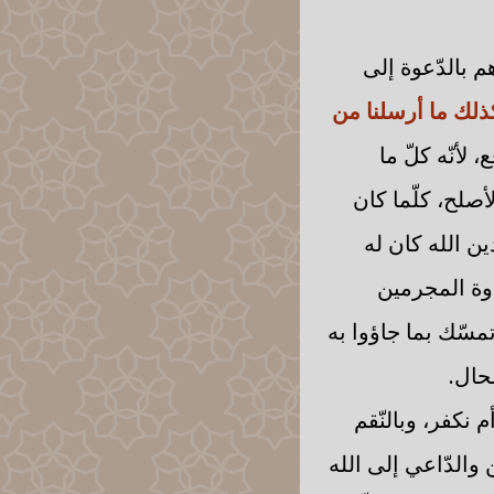
اهم بالدّعوة إلى
ذلك ما أرسلنا من
، لأنّه كلّ ما
أصلح، كلّما كان
ين الله كان له
وة المجرمين
مسّك بما جاؤوا به
حال.
أم نكفر، وبالنّقم
والدّاعي إلى الله