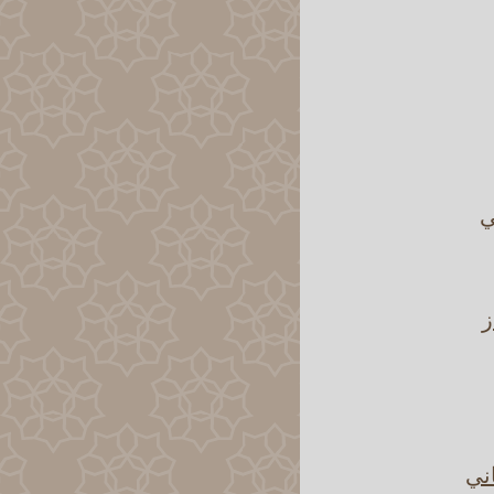
ي
ز
اني