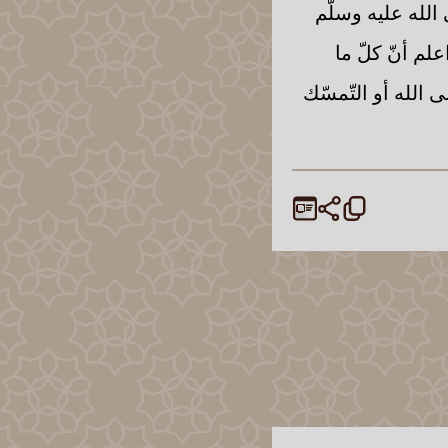
 الله عليه وسلّم
لم أنّ كلّ ما
الله أو التّمسّك