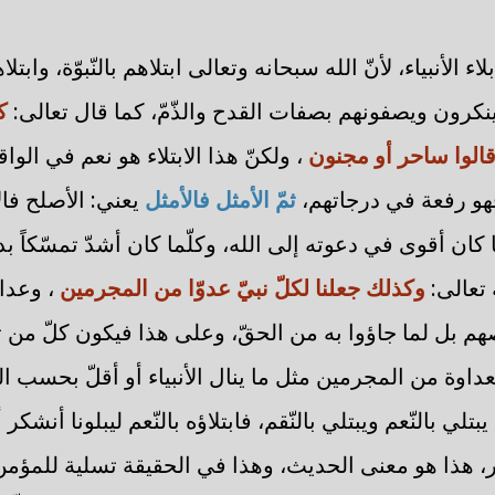
اء الأنبياء، لأنّ الله سبحانه وتعالى ابتلاهم بالنّبوّة، وابتل
ٍ ينكرون ويصفونهم بصفات القدح والذّمّ، كما قال تعالى:
ك
قالوا ساحر أو مجنون
، ولكنّ هذا الابتلاء هو نعم في الواقع
فهو رفعة في درجاتهم،
ثمّ الأمثل فالأمثل
يعني: الأصلح فال
كان أقوى في دعوته إلى الله، وكلّما كان أشدّ تمسّكاً بد
 تعالى:
وكذلك جعلنا لكلّ نبيّ عدوّا من المجرمين
، وعدا
هم بل لما جاؤوا به من الحقّ، وعلى هذا فيكون كلّ من ت
عداوة من المجرمين مثل ما ينال الأنبياء أو أقلّ بحسب ال
بتلي بالنّعم ويبتلي بالنّقم، فابتلاؤه بالنّعم ليبلونا أنشكر 
بر، هذا هو معنى الحديث، وهذا في الحقيقة تسلية للمؤمن 