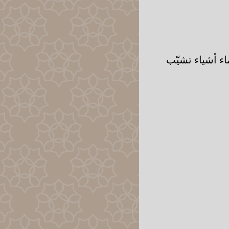
اء أشياء تشيّب