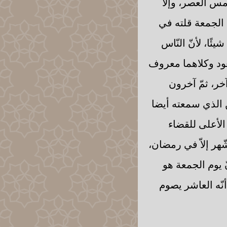
أمس العصر، وإلاّ
م الجمعة قلته في
ًا، لأنّ النّاس
عود وكلاهما معروف
خر، ثمّ آخرون
ن الذي سمعته أيضا
الأعلى للقضاء
شّهر إلاّ في رمضان،
 يوم الجمعة هو
نّه العاشر يصوم