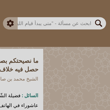
بن باز
بن العثيمين
ذكي
الألباني
الفوزان
مطابق
متقدم
اللجنة الدائمة
بحث
ما نصيحتكم بصو
حصل فيه خلاف ف
الشيخ محمد بن صالح
السائل :
فضيلة الشّي
عاشوراء في الهاتف،