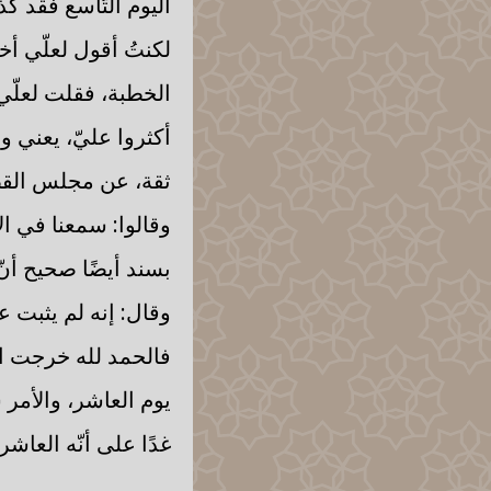
اليوم التّاسع فقد كذ
لكنتُ أقول لعلّي أخ
الخطبة، فقلت لعلّي أ
أكثروا عليّ، يعني و
ثقة، عن مجلس القضاء
وقالوا: سمعنا في ال
بسند أيضًا صحيح أن
وقال: إنه لم يثبت عن
فالحمد لله خرجت الآ
يوم العاشر، والأمر 
غدًا على أنّه العاشر