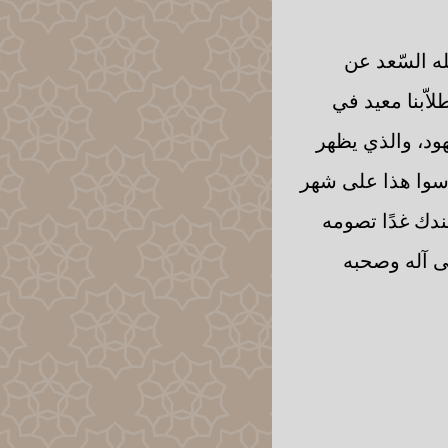
له السّعد عن
اّبنا معيد في
ود، والذي يظهر
اسوا هذا على شهر
ندك غدًا تصومه
لى آله وصحبه