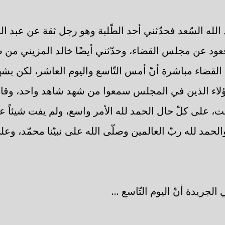
بد الله السّعد فحدّثني أحد الطّلبة وهو رجل ثقة عن عبد ال
قعود عن مجلس القضاء، وحدّثني أيضًا خالد المزيني من طل
قضاء مباشرة أنّ أمس التّاسع واليوم العاشر، لكن بشه
هؤلاء الذين في المجلس سمعوا من شهد شاهد واحد، وق
بت، على كلّ حال الحمد لله الأمر واسع، ولم يفت شيئاً ع
لحمد لله ربّ العالمين وصلّى الله على نبيّنا محمّد، وع
جريدة أنّ اليوم التّاسع ...