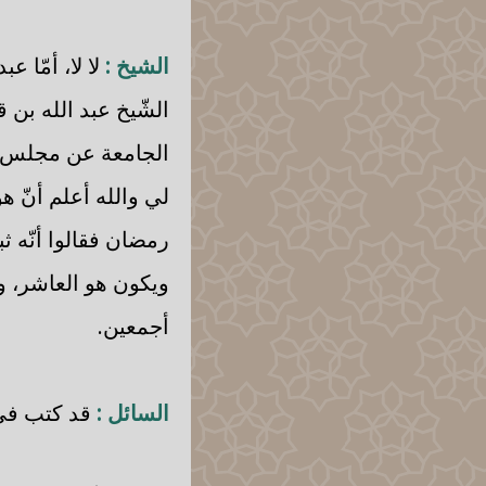
الشيخ :
لا لا، أمّا ع
الشّيخ عبد الله بن 
الجامعة عن مجلس ال
لي والله أعلم أنّ 
رمضان فقالوا أنّه ث
ويكون هو العاشر، وا
أجمعين.
السائل :
قد كتب في ال