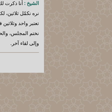
الشيخ :
أنا ذكرت لك 
نره نكمّل ثلاثين، لك
تعتبر واحد وثلاثين ف
نختم المجلس، والحمد
وإلى لقاء آخر.