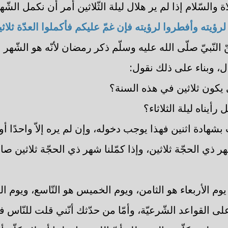
لاة والسّلام إذا لم ير هلال ليلة الثّلاثين أمر أن نكمل الشّه
رؤيته وأفطروا لرؤيته فإن غمّ عليكم فأكملوا العدّة ثلاث
 النّبيّ صلّى الله عليه وسلّم ذكر رمضان لأنّه هو الشّه
ل، وبناء على ذلك نقول:
يكون ثلاثين في هذه السنة؟
ل رأيناه ليلة الثلاثاء؟
بشهادة اثنين فهذا يوجب دخوله، وإن لم يره إلاّ واحدًا أو 
ذي الحجّة ثلاثين، وإذا كمّلنا شهر ذي الحجّة ثلاثين صار
 يوم الأربعاء هو الثامن، ويوم الخميس هو التّاسع، ويوم ا
 القواعد الشّرعيّة، وأمّا من حدّثك أنّني قلت للنّاس فج