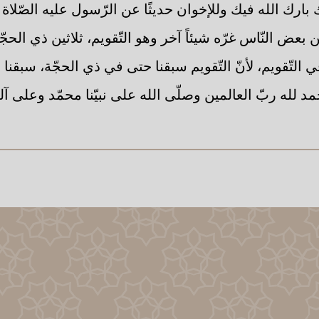
بارك الله فيك وللإخوان حديثًا عن الرّسول عليه الصّلاة وا
ن بعض النّاس غرّه شيئاً آخر وهو التّقويم، ثلاثين ذي الح
ي التّقويم، لأنّ التّقويم سبقنا حتى في ذي الحجّة، سبقنا ب
 لله ربّ العالمين وصلّى الله على نبيّنا محمّد وعلى آ