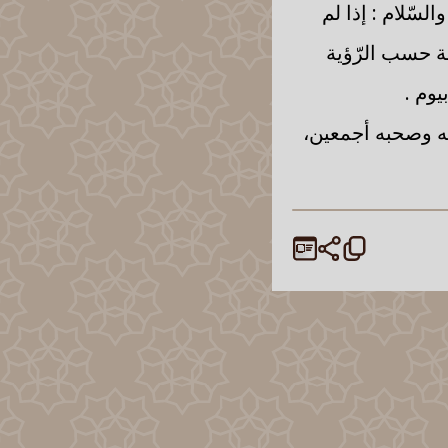
لسّلام : إذا لم
جّة حسب الرّؤية
يوم .
له وصحبه أجمعين،