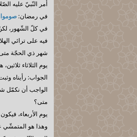
أمر النّبيّ عليه الصّ
في رمضان:
صوموا ل
في كلّ الشّهور، لكنّ
فيه على ترائي الهلا
شهر ذي الحجّة متى 
يوم الثلاثاء ثلاثين، ه
الجواب: رأيناه وثبت 
الواجب أن نكمّل شهر 
متى؟
يوم الأربعاء، فيكون
وهذا هو المتمشّي على