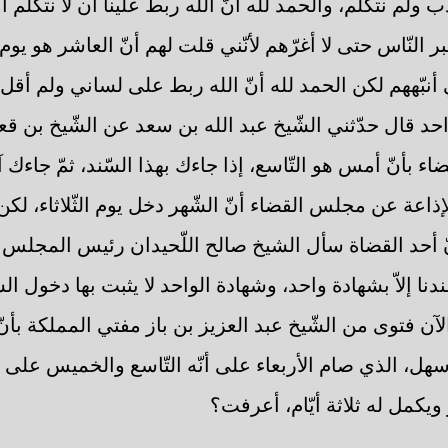
ب ولم نتكلّم، والحمد لله أنّ الله ربط علينا أن لا نتكلّم 
بر النّاس حتى لا أغرّهم لأنّني قلت لهم أنّ العاشر هو يو
نبّههم لكن الحمد لله أنّ الله ربط على لساني ولم أقل شيئ
احد قال حدّثني الشّيخ عبد الله بن سعد عن الشّيخ بن ق
 بأنّ أمس هو التّاسع، إذا جاءك بهذا السّند، ثمّ جاءك آ
إذاعة عن مجلس القضاء أنّ الشّهر دخل يوم الثّلاثاء، لك
ّ أحد القضاة سأل الشيخ صالح اللّحيدان رئيس المجلس 
دنا إلاّ بشهادة واحد، وشهادة الواحد لا يثبت بها دخول ال
ن فتوى من الشّيخ عبد العزيز بن باز مفتي المملكة بأنّ
سهل، الذي صام الأربعاء على أنّه التّاسع والخميس على أ
 ويكمل له ثلاثة أيّام، أعرفت؟