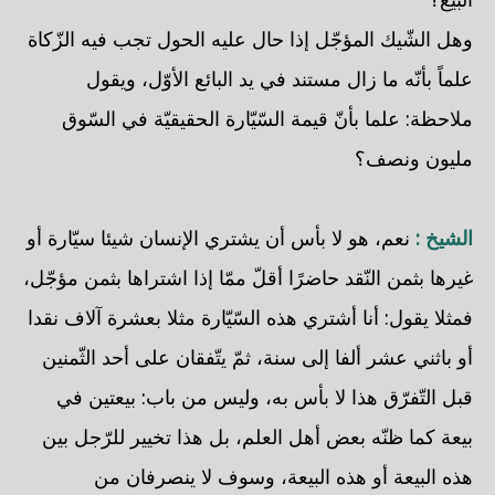
وهل الشّيك المؤجّل إذا حال عليه الحول تجب فيه الزّكاة
علماً بأنّه ما زال مستند في يد البائع الأوّل، ويقول
ملاحظة: علما بأنّ قيمة السّيّارة الحقيقيّة في السّوق
مليون ونصف؟
الشيخ :
نعم، هو لا بأس أن يشتري الإنسان شيئا سيّارة أو
غيرها بثمن النّقد حاضرًا أقلّ ممّا إذا اشتراها بثمن مؤجّل،
فمثلا يقول: أنا أشتري هذه السّيّارة مثلا بعشرة آلاف نقدا
أو باثني عشر ألفا إلى سنة، ثمّ يتّفقان على أحد الثّمنين
قبل التّفرّق هذا لا بأس به، وليس من باب: بيعتين في
بيعة كما ظنّه بعض أهل العلم، بل هذا تخيير للرّجل بين
هذه البيعة أو هذه البيعة، وسوف لا ينصرفان من