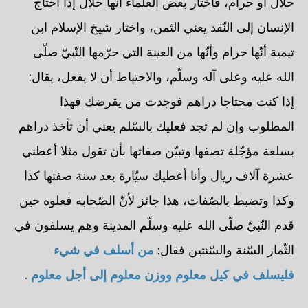
حلال أو حرام، فاختار بعض العلماء أنّها حلال إذا احتاج
الإنسان إلى النّقد يعني الثمن، واختار شيخ الإسلام ابن
تيمية أنّها حرام وأنّها من العينة التي حرّمها النّبيّ صلّى
الله عليه وعلى آله وسلّم، والاحتياط أن لا يفعل، يقال:
إذا كنت محتاجا دراهم فوجدت من يقرضك فهذا
المطلوب وإن لم تجد فعليك بالسّلم يعني أن تأخذ دراهم
بسلعة مؤجّلة تصفها وتبيّن صفاتها بأن تقول مثلا أعطني
عشرة آلاف ريال وأنا أعطيك سيّارة بعد سنة صفتها كذا
وكذا وتضبط بالصّفات، هذا جائز لأنّ الصّحابة فعلوه حين
قدم النّبيّ صلّى الله عليه وسلّم المدينة وهم يسلفون في
الثّمار السّنة والسّنتين فقال:
من أسلف في شيء
فليسلف في كيل معلوم ووزن معلوم إلى أجل معلوم
.