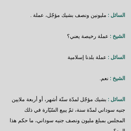
السائل :
مليونين ونصف بشيك مؤجّل، عملة .
الشيخ :
عملة رخيصة يعني؟
السائل :
عملة بلدنا إسلامية
الشيخ :
نعم.
السائل :
بشيك مؤجّل لمدّة ستّة أشهر، أو أربعة ملايين
جنيه سوداني لمدّة سنة، ثمّ يبيع السّيّارة في ذلك
المجلس بمبلغ مليون ونصف جنيه سوداني، ما حكم هذا
البيع؟