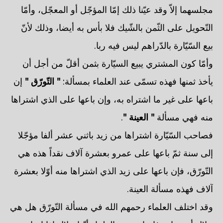
مجلسهما إلاّ وقد عيّنا ذلك إمّا المؤجّل أو المعجّل، وأمّا
التّحويل على الثّمن بالشّيك فلا بأس به أيضا، وذلك لأنّ
بيع السّيّارة بالدّراهم ليس فيه ربا.
وأمّا كون المشتري يبيع السيّارة بثمن أقلّ من أجل أن
يأخذ ثمنها فهذه تسمّى عند العلماء بمسألة:
" التّورّق "
إن
باعها على غير ما اشتراه به، وإن باعها على الذي اشتراها
منه فهي مسألة
" العينة "
.
فصاحب السّيّارة اشتراها من زيد باثني عشر ألفا مؤجّلا
إلى سنة ثمّ باعها على عمرو بعشرة آلاف نقداً هذه هي
التّورّق، فإن باعها على زيد الذي اشتراها منه أوّلا بعشرة
آلاف فهذه مسألة العينة.
وقد اختلف العلماء رحمهم الله في مسألة التّورّق هل هي