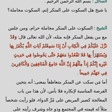
السائل :
بسم الله الرحمن الرحيم .
يا شيخ هل السكوت على المنكر إثم، السكوت مجاملة؟
الشيخ :
السكوت على المنكر مجاملة حرام، ومن جلس
مع من يفعل المنكر فإنه مثله، لأن الله تعالى قال:
وَقَدْ
نَزَّلَ عَلَيْكُمْ فِي الْكِتَابِ أَنْ إِذَا سَمِعْتُمْ آيَاتِ اللَّهِ يُكْفَرُ بِهَا
وَيُسْتَهْزَأُ بِهَا فَلا تَقْعُدُوا مَعَهُمْ حَتَّى يَخُوضُوا فِي حَدِيثٍ
غَيْرِهِ إِنَّكُمْ إِذاً مِثْلُهُمْ إِنَّ اللَّهَ جَامِعُ الْمُنَافِقِينَ وَالْكَافِرِينَ
فِي جَهَنَّمَ جَمِيعاً
.
أما مَن سكت عن المنكر متعاطفاً بمعنى: أنه يتحين
الفرصة المناسبة لإنكاره فلا بأس، لأن هذا من باب
المعالجة كصبر المريض على مُرِّ الدواء، فلو رأيت شخصاً
مثلاً له قيمته في المجتمع وذو جاه وشرف رأيته على