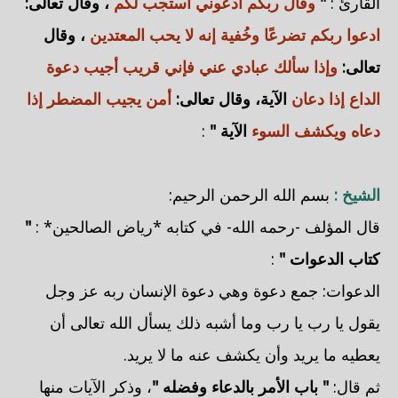
القارئ :
"
وقال ربكم ادعوني أستجب لكم
، وقال تعالى:
ادعوا ربكم تضرعًا وخُفية إنه لا يحب المعتدين
، وقال
تعالى:
وإذا سألك عبادي عني فإني قريب أجيب دعوة
الداع إذا دعان
الآية، وقال تعالى:
أمن يجيب المضطر إذا
دعاه ويكشف السوء
الآية "
:
الشيخ :
بسم الله الرحمن الرحيم:
قال المؤلف -رحمه الله- في كتابه *رياض الصالحين* :
"
كتاب الدعوات "
:
الدعوات: جمع دعوة وهي دعوة الإنسان ربه عز وجل
يقول يا رب يا رب وما أشبه ذلك يسأل الله تعالى أن
يعطيه ما يريد وأن يكشف عنه ما لا يريد.
ثم قال:
" باب الأمر بالدعاء وفضله "
، وذكر الآيات منها