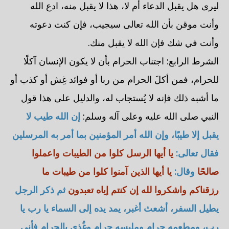
ليرى هل يقبل الدعاء أم لا، هذا لا يقبل منه، ادع الله
وأنت موقن بأن الله تعالى سيجيب، فإن كنت دعوته
وأنت في شك فإن الله لا يقبل منك.
الشرط الرابع: اجتناب الحرام بأن لا يكون الإنسان آكلًا
للحرام، فمن أكلَ الحرام من ربا أو فوائد غِش أو كذب أو
ما أشبه ذلك فإنه لا يُستجاب له، والدليل على هذا قول
النبي صلى الله عليه وعلى آله وسلم:
إن الله طيب لا
يقبل إلا طيبًا، وإن الله أمر المؤمنين بما أمر به المرسلين
فقال تعالى:
يا أيها الرسل كلوا من الطيبات واعملوا
صالحًا
وقال:
يا أيها الذين آمنوا كلوا من طيبات ما
رزقناكم واشكروا لله إن كنتم إياه تعبدون
ثم ذكر الرجل
يطيل السفر، أشعث أغبر، يمد يده إلى السماء يا رب يا
رب، ومطعمه حرام وملبسه حرام وغُذي بالحرام فأنى