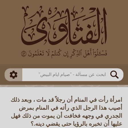
العالم
طريقة البحث
بن باز
بن العثيمين
ذكي
الألباني
الفوزان
مطابق
متقدم
اللجنة الدائمة
بحث
امرأة رأت في المنام أن رجلاً قد مات ، وبعد ذلك
أصيب هذا الرجل الذي رأته في المنام بمرض
الجدري في وجهه فخافت أن يموت من ذلك فهل
عليها أن تخبره بالرؤيا حتى يقضي دينه.؟