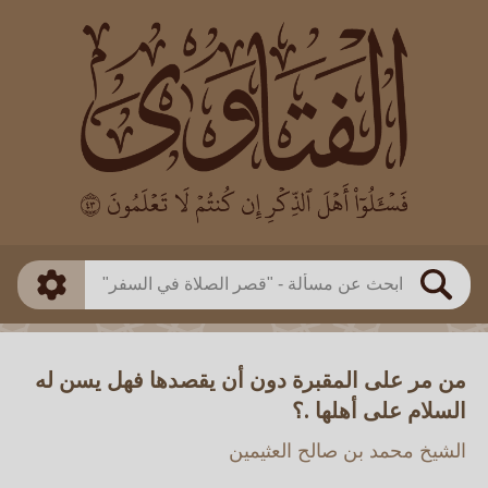
العالم
طريقة البحث
بن باز
بن العثيمين
ذكي
الألباني
الفوزان
مطابق
متقدم
اللجنة الدائمة
بحث
من مر على المقبرة دون أن يقصدها فهل يسن له
السلام على أهلها .؟
الشيخ محمد بن صالح العثيمين