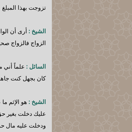
تزوجت بهذا المبلغ 
الشيخ :
أرى أن الواج
الزواج فالزواج صحي
السائل :
علماً أني م
كان بجهل كنت جاهل ب
الشيخ :
هو الإثم ما 
عليك دخلت بغير حق،
ودخلت عليه مال حرا