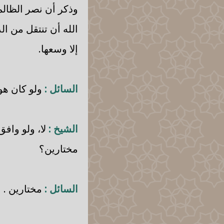
وذكر أن نصر الظالم
الله أن تنتقل من ال
إلا وسعها.
السائل :
ولو كان هو
الشيخ :
لا، ولو وافق
مختارين؟
السائل :
مختارين .