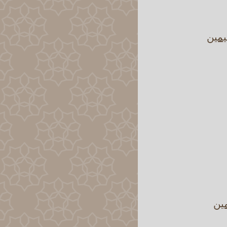
يمين
مين