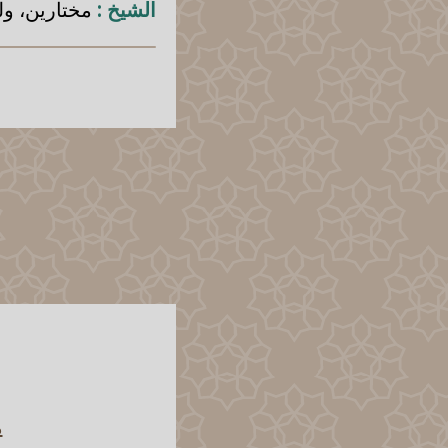
الشيخ :
مختارين، وله
م