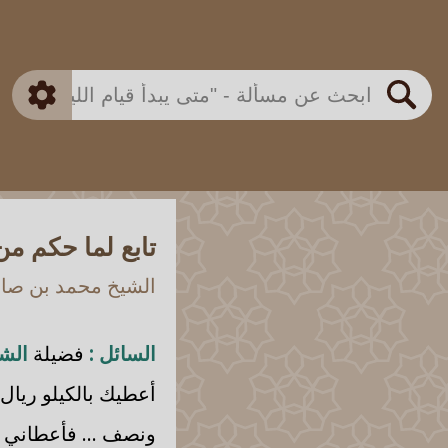
بن باز
بن العثيمين
ذكي
الألباني
الفوزان
مطابق
متقدم
اللجنة الدائمة
بحث
تابع لما حكم من
الشيخ محمد بن صالح
السائل :
فضيلة
الشي
أعطيك بالكيلو ريال
ونصف ... فأعطاني ا