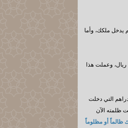
م يدخل ملكك، وأما
 ريال، وعملت هذا
دراهم التي دخلت
ت ظلمته الآن
 ظالماً أو مظلوماً