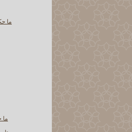
ما حك
ما ح