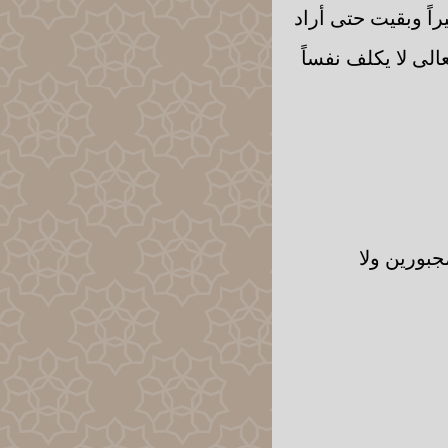
اً وبقيت حتى أراد
الى لا يكلف نفساً
جبورين ولا