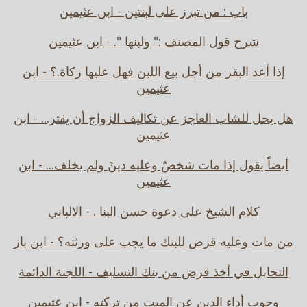
باب : من تبرز على لبنتين - ابن عثيمين
شرح قول المصنف :" ولبنها ". - ابن عثيمين
إذا أعد البقر من أجل بيع اللبن فهل عليها زكاة.؟ - ابن
عثيمين
هل يحل للشاب العاجز عن تكاليف الزواج أن يقتر... - ابن
عثيمين
أيضاً يقول إذا مات شخصٌ وعليه دينً ولم يخلف... - ابن
عثيمين
كلام الشيخ على دعوة حسن البنا . - الالباني
من مات وعليه قرض للبنك ما يجب على ورثته؟ - ابن باز
التحايل في أخذ قرض من بنك التسليف - اللجنة الدائمة
وجوب أداء الدين عن الميت من تركته - ابن عثيمين