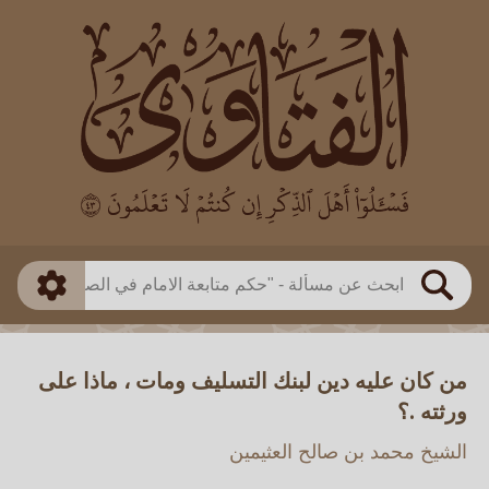
العالم
طريقة البحث
بن باز
بن العثيمين
ذكي
الألباني
الفوزان
مطابق
متقدم
اللجنة الدائمة
بحث
من كان عليه دين لبنك التسليف ومات ، ماذا على
ورثته .؟
الشيخ محمد بن صالح العثيمين