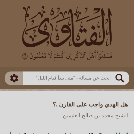
العالم
طريقة البحث
بن باز
بن العثيمين
ذكي
الألباني
الفوزان
مطابق
متقدم
اللجنة الدائمة
بحث
هل الهدي واجب على القارن .؟
الشيخ محمد بن صالح العثيمين