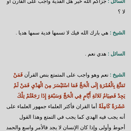
السائل :
جزاكم الله خير هل الفدية واجب على القارن أو
لا ؟
الشيخ :
هي بارك الله فيك لا تسمها فدية سمها هديا .
السائل :
هدي نعم .
الشيخ :
نعم وهو واجب على المتمتع بنص القرآن
فَمَنْ
تَمَتَّعَ بِالْعُمْرَةِ إِلَى الْحَجِّ فَمَا اسْتَيْسَرَ مِنَ الْهَدْيِ فَمَنْ لَمْ
يَجِدْ فَصِيَامُ ثَلاثَةِ أَيَّامٍ فِي الْحَجِّ وَسَبْعَةٍ إِذَا رَجَعْتُمْ تِلْكَ
عَشَرَةٌ كَامِلَةٌ
أما القران فأكثر العلماء جمهور العلماء على
أنه يجب فيه الهدي كما يجب في التمتع وهذا القول
أحوط وأولى وإذا كان الإنسان لا يجد فالأمر واسع والحمد