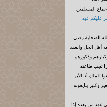
إجماع المسلمين
ر عليكم عبد
الله الصحابة رضي
عه أهل الحل والعقد
وكبارهم وذكورهم
يرا تجب طاعته
وا للملك أنا الآن
ر وكبير يبايعونه
لي عهد من بعده إذا