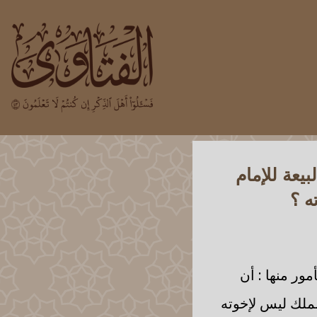
يعة للإمام
ه ؟
ور منها : أن
 للملك ليس لإخوته