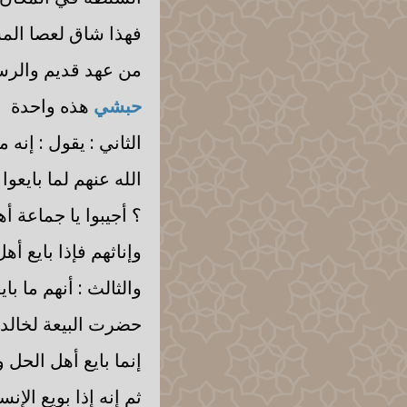
فهذا شاق لعصا المس
من عهد قديم والرسو
حبشي
هذه واحدة
الثاني : يقول : إنه
الله عنهم لما بايعو
؟ أجيبوا يا جماعة 
وإناثهم فإذا بايع أ
والثالث : أنهم ما با
حضرت البيعة لخالد ر
إنما بايع أهل الحل 
ثم إنه إذا بويع الإ