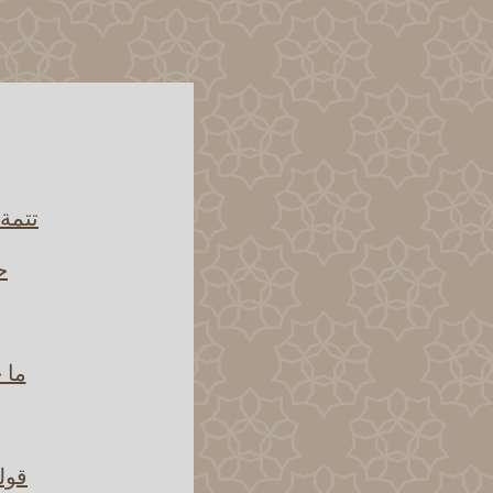
تتمة
ح
ما 
قوله