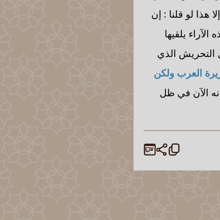
 هذا لو قلنا : إن
الآراء يلقيها
التحريش الذي
يرة العرب ولكن
أنه الآن في ظل