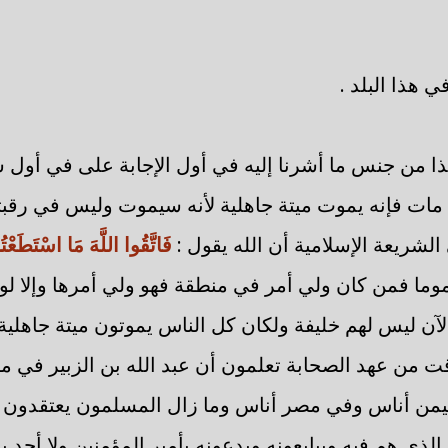
ي هذا البلد .
ا من جنس ما أشرنا إليه في أول الإجابة على في أول سؤ
مات فإنه يموت ميتة جاهلية لأنه سيموت وليس في رقبته
الشريعة الإسلامية أن الله يقول :
فَاتَّقُوا اللَّهَ مَا اسْتَطَعْت
ما فمن كان ولي أمر في منطقة فهو ولي أمرها وإلا لو قل
لآن ليس لهم خليفة ولكان كل الناس يموتون ميتة جاهلية
قت من عهد الصحابة تعلمون أن عبد الله بن الزبير في مك
يمن أناس وفي مصر أناس وما زال المسلمون يعتقدون أن
ذي هم فيه ويبايعونه ويدعونه بأمير المؤمنين ولا أحد ي