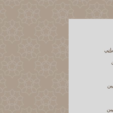
اني
ين
مين