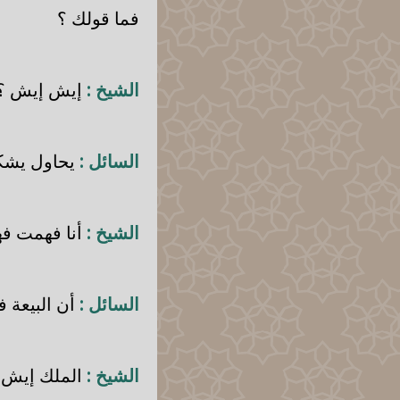
فما قولك ؟
الشيخ :
إيش إيش ؟
السائل :
يحاول يشكك 
الشيخ :
أنا فهمت فه
السائل :
أن البيعة ف
الشيخ :
الملك إيش 