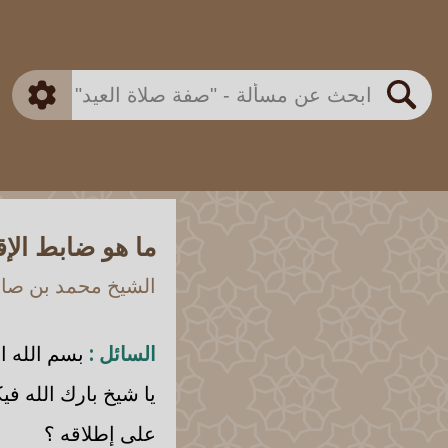
بن باز
بن العثيمين
ذكي
الألباني
الفوزان
مطابق
متقدم
اللجنة الدائمة
بحث
ما هو ضابط الإ
الشيخ محمد بن صالح
السائل :
بسم الله ال
يا شيخ بارك الله ف
على إطلاقه ؟