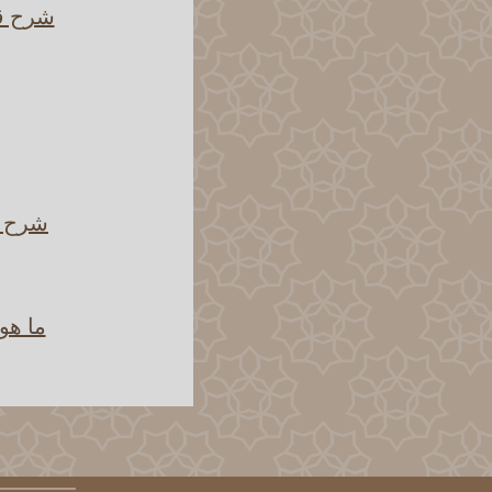
شرح قو
شرح ق
ما هو